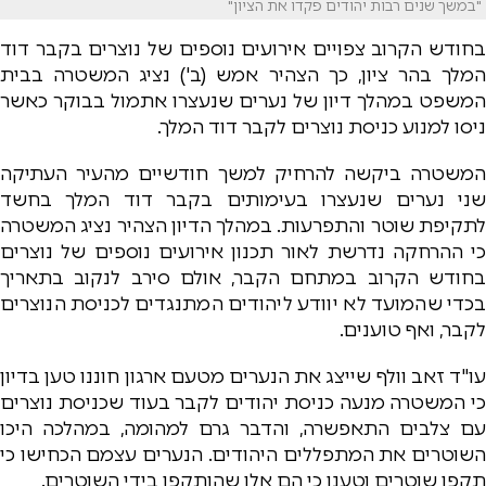
"במשך שנים רבות יהודים פקדו את הציון"
בחודש הקרוב צפויים אירועים נוספים של נוצרים בקבר דוד
המלך בהר ציון, כך הצהיר אמש (ב') נציג המשטרה בבית
המשפט במהלך דיון של נערים שנעצרו אתמול בבוקר כאשר
ניסו למנוע כניסת נוצרים לקבר דוד המלך.
המשטרה ביקשה להרחיק למשך חודשיים מהעיר העתיקה
שני נערים שנעצרו בעימותים בקבר דוד המלך בחשד
לתקיפת שוטר והתפרעות. במהלך הדיון הצהיר נציג המשטרה
כי ההרחקה נדרשת לאור תכנון אירועים נוספים של נוצרים
בחודש הקרוב במתחם הקבר, אולם סירב לנקוב בתאריך
בכדי שהמועד לא יוודע ליהודים המתנגדים לכניסת הנוצרים
לקבר, ואף טוענים.
עו"ד זאב וולף שייצג את הנערים מטעם ארגון חוננו טען בדיון
כי המשטרה מנעה כניסת יהודים לקבר בעוד שכניסת נוצרים
עם צלבים התאפשרה, והדבר גרם למהומה, במהלכה היכו
השוטרים את המתפללים היהודים. הנערים עצמם הכחישו כי
תקפו שוטרים וטענו כי הם אלו שהותקפו בידי השוטרים.