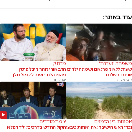
עוד באתר:
משפחה 'נעדרת'
מרתק
שעות ללא קשר: אם ושמונה ילדים
הרב אורי זוהר קיבל פתק
אותרו בשלום
מהמנהלת - וענה לה מול כולן
קובי אליה
יצחק חן
אסונות בין הזמנים
9 מתמודדים
נכדי ראש הישיבה: אח ואחות טבעו
הקול החדש בדרכים: ילד הפלא