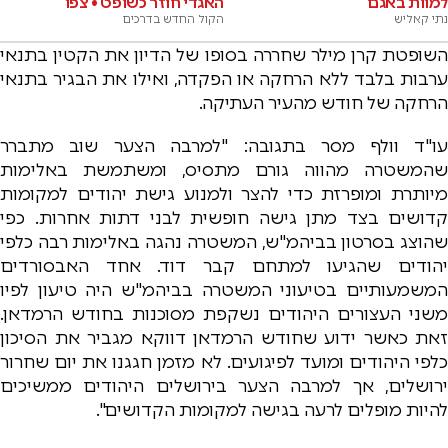
למוות באגם
האגדי חוזר כשופט • צפו
נתי קאליש
הקול החדש בדרכים
השופטת קרן מילר שחררה בסופו של הדיון את הקטין בתנאי
ערבות בלבד ללא הרחקה או הפקדה, ואילו את הבגיר בתנאי
הרחקה של חודש מהעיר העתיקה.
עו"ד וולף מסר בתגובה: "למרבה הצער שוב מתברר
שהמשטרה מהווה גורם מתסיס, ומשתמשת באלימות
מיותרת ומופרזת כדי להצר ולמנוע גישת יהודים למקומות
קדושים בצד מתן גישה חופשית לבני דתות אחרות. כפי
שהוצג בסרטון בביהמ"ש, המשטרה נהגה באלימות רבה כלפי
יהודים שהגיעו למתחם קבר דוד. אחד האבסורדים
המשמעותיים בטיעוני המשטרה בביהמ"ש היה טיעון לפיו
משני העצורים היהודים נשקפת מסוכנות בחודש הרמדאן.
זאת כאשר ידוע שחודש הרמדאן דווקא מגביר את הסיכון
כלפי היהודים ומועד לפיגועים. לא מזמן חגגנו את יום שחרור
ירושלים, אך למרבה הצער בירושלים היהודים ממשיכים
להיות מופלים לרעה בגישה למקומות הקדושים".