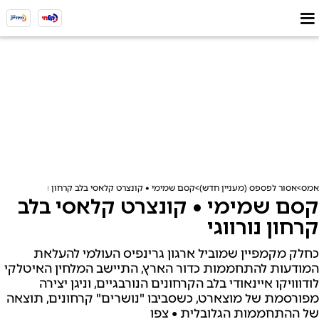
אמס
אסור לפספס (מעניין חדש)
קסם שמימי • קונצרט קלאסי בלב קרחון נורווגי
קסם שמימי • קונצרט קלאסי בלב
קרחון נורווגי
כחלק מקמפיין שמוביל ארגון גרינפיס העולמי להעלאת
המודעות להתחממות כדור הארץ, התיישב המלחין האיטלקי
לודווויקו איינאודי בלב הקרחונים הנורבגיים, וניגן יצירה
מפורסמת של מוצארט, כשסביבו "נושרים" קרחונים, תוצאה
של ההתחממות הגלובלית • צפו