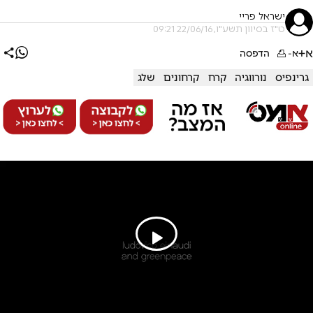
ישראל פריי
ט"ז בסיוון תשע"ו, 22/06/16 09:21
א+
א-
הדפסה
גרינפיס
נורווגיה
קרח
קרחונים
שלג