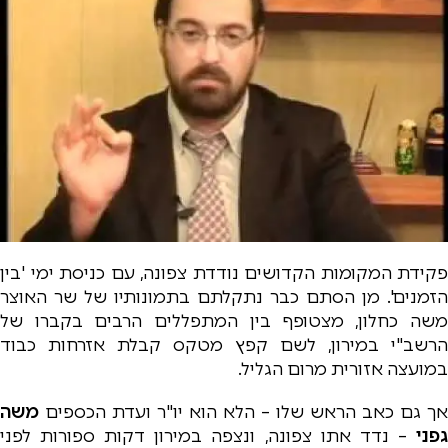
פקידת המקומות הקדושים נודדת צפונה, עם כניסת ימי 'בין
הזמנים'. מן הסתם כבר נתקלתם בתמונותיו של שר האוצר
משה כחלון, מצטופף בין המתפללים הרבים בקברו של
הרשב"י במירון, לשם קפץ מטקס קבלת אזרחות כבוד
במועצה אזורית מרום הגליל.
אך גם כאב הראש שלו – הלא הוא יו"ר ועדת הכספים
משה
גפני
– נדד אתו צפונה, ונצפה במירון דקות ספורות לפני