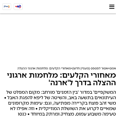
אמס
אסור לפספס (מעניין חדש)
מאחורי הקלעים: מלחמות ארגוני ההצלה בדרך ל'ארנה'
מאחורי הקלעים: מלחמות ארגוני
ההצלה בדרך ל'ארנה'
המשקפיים' במדור 'בין הזמנים' מורחב: מקום המפלט של
העיתונאים בתשעה באב, והשיטה של ליפא להפגת האבל •
משי זהב פוצח בקריירה מפתיעה, וגם: עימות מקרופונים
שמאיים לקרוע את השושלת המוזיקלית • וזה אפילו לא
טעימה משבוע עמוס, מצחיק ומרתק במיוחד • כנסו