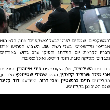
'המשקפיים' שמחים לפרגן לבעל 'משקפיים' אחר, הלא הוא
אברימי גולדשמיט, בעלי רשת 280. השבוע הפתיעו אותו
חבריו לקראת יום הולדתו, והפיקו ערב גדוש באורחים
נכבדים, מוזיקה טובה, חונה דייטש, ואוכל משובח.
נוכחים:
השיליצים
, מלך הקומזיצים
פיני איינהורן
, הזמרים
בי מילר
ו
שרוליק קלצקין
, הזמר
שמילי שטיינמץ
מלונדון,
קלידנים
חיים ברנשטיין
ו
אבי דרור
, ומיודענו
דוד קליגר
שגם הטיב נגן בקלרניטו.