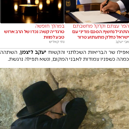
הפר עצתם וקלקל מחשבתם
במהלך חופשה
התרגיל נחשף: הסכם מדיני עם
טרגדיה קשה: נכדו של הרב ארוש
ישראל כחלק מתעתוע טרור
טבע למוות
אבי יעקב
נתי קאליש
אפילו שר הבריאות השכלתני והקשוח
יעקב ליצמן
, השתהה
כמהה כשפניו צמודות לאבני המקום, ונשא תפילה נרגשת.