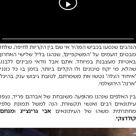
הנהגים שנסעו בכביש המהיר אי שם בין הקריות לחיפה, שלחו
מבטים זועמים על 'המשקפיים', שנהגו בליל שלישי האחרון
באטיות מעצבנת במיוחד. אתם אבל וודאי מבינים ללבנו.
שהלא, מי יקח סיכונים ולו הקלים ביותר, בזמן בו כל כונני
'איחוד הצלה' נטשו את משמרתם, לטובת גיבוש ענק בהיכל
'ארנה' הירושלמי.
בין האלפים שנהנו מהופעה משובחת של אברהם פריד, נצפו
עיתונאים רבים ואנשי תקשורת. הנה למשל תמונת סלפי
מחתרתית משהו של העיתונאים
אבי גרינצייג
ו
מנחם
קולדצקי
.