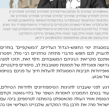
Print|תדרוך 2|תדרוך 13 מנחם גשייד|תדרוך 10|תדרוך 3|תדרוך 15|תדרוך 1|
תדרוך 11|תדרוך 6|תדרוך 5|תדרוך 7|תדרוך 4|תדרוך 8|תדרוך 12|תדרוך 14|
גפני|גפני הצלה|גפני קעמפ|דרעי במירון|פינדרוס|אשר בחופש|סבן 5|פרוש
אלעד|קליגר ואור|דייטש|רוזן טוקר|חיים קליגר|פריד סימפוזיון|פריד עזר מציון
2|פריד בגליל|וינברגר|הופעה נתניה|לביא סימפוזיון|לביא סימפוזיון 2|בר מצווה
איזק 4|בר מצווה איזק 2|בר מצווה איזק 6|שרפר גרודקה הרשלר|כץ
והרכבת|2016-08-25-PHOTO-00000950|יואב דילאון
במסגרת ימי החופש-הגדול העליזים, 'המשקפיים' בוחרים
להעניק לכם חופש מדברי פתיחה טרחניים רבי מלל, ויפטרו
אתכם מקריאת הגיגיהם המשובחים. חלף זאת, תזכו למנה
גדושה ומוגדלת של תמונות משובבות לב, סיפורים פיקנטיים,
ואפיזודות חביבות המסוגלות להעלות חיוך על פניכם בסיומו
של שבוע.
רגע לפני שעברנו לחגיגות הסימפוזיונים ולחדוות הטיולים,
עוד בטרם התמכרנו לאמרות השפר של בלוי-גואטה וקודם
הסנפת אוויר העולה מהאספלט בהמתנה לטרמפים, ביכה עם
ישראל מרה את חרבן בתי המקדש, שלבניינו השלישי אנו כה