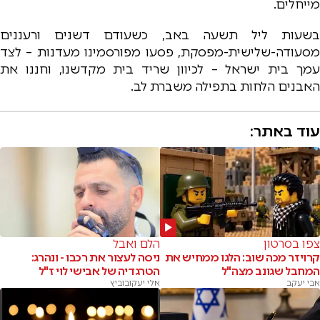
מייחלים.
בשעות ליל תשעה באב, כשעודם דשנים ורעננים
מסעודה-שלישית-מפסקת, פסעו מפורסמינו מעדנות – לצד
עמך בית ישראל – לכיוון שריד בית מקדשנו, וחננו את
האבנים הלחות בתפילה משברת לב.
עוד באתר:
צפו בסרטון
הלם ואבל
קרויזר מכה שוב: הלגו ממחיש את
ניסה לעצור את רכבו - ונהרג:
המחבל שגונב מצה"ל
הטרגדיה של אבישי לוי ז"ל
אבי יעקב
אלי יעקובוביץ