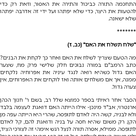
התחכמה התורה כביכול והתירה את האסור, וזאת רק כדי
להטעות את היצר, כדי שלא יפתהו ועל ידי זה אדרבה יפתהו
שלא ישאנה.
*******
"שלח תשלח את האם" (כב, ז)
מה הטעם שצריך לשלח את האם ואחר כך לקחת את הבנים?
כתב הרמב"ם במורה נבוכים חלק שלישי פרק מח, שצער
האם גדול כשהיא רואה לנגד עיניה את אפרוחיה נלקחים
ממנה, אך אם משלחים אותה ואז לוקחים את האפרוחים, אין
צערה גדול.
הסבר אחר ראיתי בספר כמוצא שלל רב, בשם ר' חנוך הכהן
ארנטרוי, אב"ד מינכן- אילו הייתה האם דואגת לעצמה בלבד
ולא לבניה, קשה היה לאדם לתופסה, שהרי היא הייתה עפה מן
הקן. רק משום שהיא חסה על בניה ודואגת להם, קל לאדם
לתופסה. ממילא, אסרה תורה לנצל רגש אימהי זה לצורכי הציד,