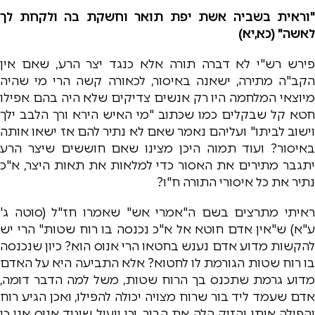
"וראית בשביה אשת יפת תואר וחשקת בה ולקחת לך
לאשה" (כא,יא)
פירש רש"י לא דברה תורה אלא כנגד יצר הרע, שאם אין
הקב"ה מתירה, ישאנה באיסור, לכאורה קשה הרי מי שהיה
מיוצאי המלחמה היו רק אנשים צדיקים שלא היה בהם אפילו
חטא קל שבקלים כמו שכתוב "מי האיש הירא ורך הלבב ילך
וישוב לביתו" ועליהם נאמר שאם לא נתיר להם אז ישאו אותה
באיסור? ועוד תמוה היכן מצינו שאם חוששים שיצר הרע
יתגבר מתירים את האסור כדי למלאות את תאות היצר, א"כ
נתיר את כל איסורי התורה ח"ו?
ראיתי מתרצים בשם ה"אמרי אש" שאמרו חז"ל (סוטה ג'
ע"א) ש"אין אדם חוטא אל א"כ נכנסה בו רוח שטות" הרי יש
להקשות מדוע אדם נענש בחטאו הרי אנוס הוא? כיון שנכנסה
בו רוח שטות הגורמת לו לחטוא? אלא התביעה היא על האדם
מדוע גרמת שתכנס בך הרוח שטות, משל למה הדבר דומה,
אדם שעמד ליד בור שרוח מצויה יכולה להפילו, ואכן הגיע רוח
והפילה אותו והזיק הלה את הבור, וכי יועיל שיגיד אנוס אני כי