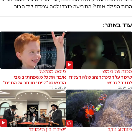
הרוח הפילה אותי? התביעה כנגדו למה עמדת ליד הבור.
עוד באתר:
סכנה של ממש
פוסט מטלטל
שיכור על הכיכר: הנהג שלא הצליח
איבד את כל משפחתו בשבי
לחזור לכביש
החמאס: "הייתי מוותר על החיים"
אבי יעקב
פנחס בן זיו
מונולוג נוקב
'ישיבת בין הזמנים'