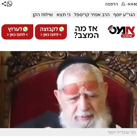
א+
א-
הדפסה
הגר"ע יוסף
הרב אמיר קריספל
כי תצא
שילוח הקן
רבי עובדיה יוסף