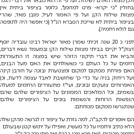
ולכן מצווה האדם לשלחה. ועל פי זה הוא מבאר את דברי הגמ'
בחולין "כי יקרא- פרט למזומן", כלומר בציפור ביתית אין
מצוות שילוח הקן. ועל פי האמור לעיל, מובן מאד, שהרי
בציפור ביתית לא שייכת הסברא הנ"ל (כי אפשר היה לתופסה
גם לולא רחמיה).
לפני כ 20 שנה זכיתי שמרן מאור ישראל רבינו עובדיה יוסף
זצוק"ל יקיים בביתי מצוות שילוח הקן ובמעמד נשא דברים,
והביא את דברי תיקוני הזוהר שיש במצוה זו התעוררות
רחמים על כל העולם כי כששולחים את האם מעל הבנים,
האם פורחת ממקום למקום ומצטערת ובוכה על חורבן קינה
ועל ריחוק בניה עד כדי כך שחושבת לאבד עצמה לדעת, וכן
האפרוחים צועקים ובוכים, ועי"ז מתעוררים הרחמים למעלה
בשמים, וכל המלאכים הממונים על הציפורים שלהם שהם
הנפשות הרוחות והנשמות בוכים על הציפורים שלהם
שנתגרשו ממקום מנוחתם.
הם אומרים להקב"ה, למה גזרת על ציפור זו לגרשה מהקן שלה
הלא כתיב ורחמיו על כל מעשיו, ואפילו על יתוש קטן שבעולם
רחמיך מרובים, (ואז פרץ מרן בבכי) ואז מתעורר הקב"ה