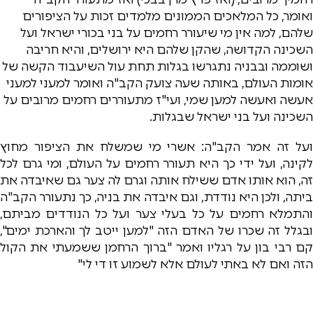
ואומר, כל המלאכים הממונים מלמדים זכות על הציפורים
שלהם, למה אין מי שיעורר רחמים על בני בכורי ישראל ועל
השכינה הקדושה, שהקן שלהם היא ירושלים, והיא חריבה
ושוממה ובבניה נתגרשו בגלות תחת עול השיעבוד הקשה של
אומות העולם, באותה שעה צועק הקב"ה ואומר למעני למעני
אעשה ואעשה למען שמי, ועי"ז מתעוררים רחמים מרובים על
השכינה ועל בני ישראל שבגלות.
ועל זה אמר הקב"ה: אשרי מי שמשלח את הציפור מחוץ
לקינה, ועל ידי כך היא תעורר רחמים על העולם, ומי גרם לכל
זה, הוא אותו אדם ששילח אותה וגרם לה צער גם שאיבדה את
ביתה, ולכן היא נודדת, וגם איבדה את בניה, כך נתעורר הקב"ה
והתמלא רחמים על כל בעלי צער ועל כל הנודדים מביתם,
ובגלל זה שכרו של האדם הזה "למען ייטב לך והארכת ימים",
קם רבי בון על רגליו ואמר "ברוך הרחמן ששמעתי את הקול
הזה ואם לא באתי לעולם אלא לשמוע זו די לי"