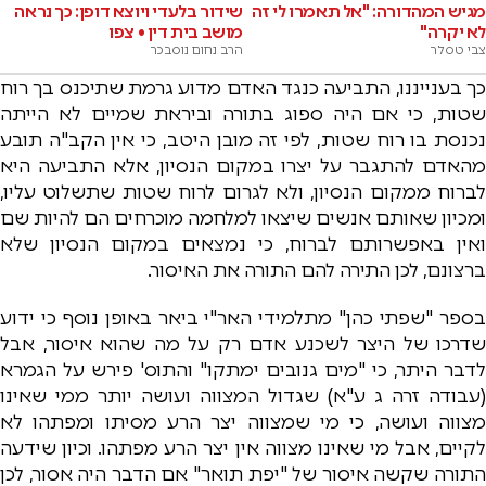
מגיש המהדורה: "אל תאמרו לי זה
שידור בלעדי ויוצא דופן: כך נראה
לא יקרה"
מושב בית דין • צפו
צבי טסלר
הרב נחום נוסבכר
כך בענייננו, התביעה כנגד האדם מדוע גרמת שתיכנס בך רוח
שטות, כי אם היה ספוג בתורה וביראת שמיים לא הייתה
נכנסת בו רוח שטות, לפי זה מובן היטב, כי אין הקב"ה תובע
מהאדם להתגבר על יצרו במקום הנסיון, אלא התביעה היא
לברוח ממקום הנסיון, ולא לגרום לרוח שטות שתשלוט עליו,
ומכיון שאותם אנשים שיצאו למלחמה מוכרחים הם להיות שם
ואין באפשרותם לברוח, כי נמצאים במקום הנסיון שלא
ברצונם, לכן התירה להם התורה את האיסור.
בספר "שפתי כהן" מתלמידי האר"י ביאר באופן נוסף כי ידוע
שדרכו של היצר לשכנע אדם רק על מה שהוא איסור, אבל
לדבר היתר, כי "מים גנובים ימתקו" והתוס' פירש על הגמרא
(עבודה זרה ג ע"א) שגדול המצווה ועושה יותר ממי שאינו
מצווה ועושה, כי מי שמצווה יצר הרע מסיתו ומפתהו לא
לקיים, אבל מי שאינו מצווה אין יצר הרע מפתהו. וכיון שידעה
התורה שקשה איסור של "יפת תואר" אם הדבר היה אסור, לכן