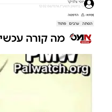
יוסי צלניקר
ה' בחשוון תשע"ז, 06/11/16 12:02
א+
א-
הדפסה
הסתה
ערבים
פתח'