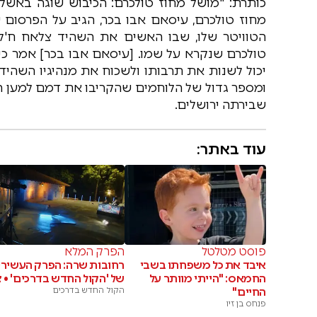
כותרת: "מושל מחוז טולכרם: הכיבוש שוגה באשל
מחוז טולכרם, עיסאם אבו בכר, הגיב על הפרסום
הטוויטר שלו, שבו האשים את השהיד צלאח ח'לף
טולכרם שנקרא על שמו. [עיסאם אבו בכר] אמר כ
יכול לשנות את תרבותו ולשכוח את מנהיגיו השהידים
ומספר גדול של הלוחמים שהקריבו את דמם למען 
שבירתה ירושלים.
עוד באתר:
פוסט מטלטל
הפרק המלא
איבד את כל משפחתו בשבי
רחובות שרה: הפרק העשירי
החמאס: "הייתי מוותר על
של 'הקול החדש בדרכים' • צ
החיים"
הקול החדש בדרכים
פנחס בן זיו