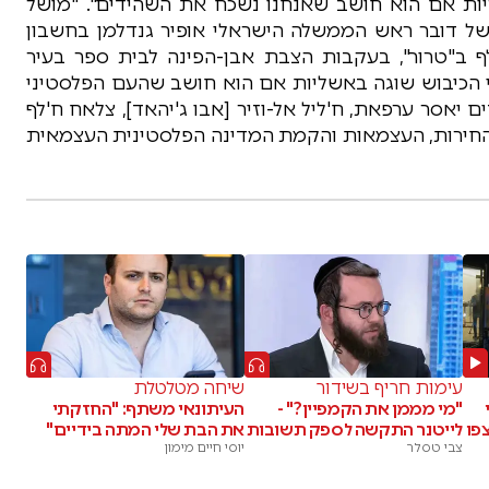
יות אם הוא חושב שאנחנו נשכח את השהידים". "מושל
 של דובר ראש הממשלה הישראלי אופיר גנדלמן בחשבון
 ב"טרור", בעקבות הצבת אבן-הפינה לבית ספר בעיר
י הכיבוש שוגה באשליות אם הוא חושב שהעם הפלסטיני
 יאסר ערפאת, ח'ליל אל-וזיר [אבו ג'יהאד], צלאח ח'לף
החירות, העצמאות והקמת המדינה הפלסטינית העצמאית
עימות חריף בשידור
שיחה מטלטלת
"מי מממן את הקמפיין?" -
העיתונאי משתף: "החזקתי
פו
לייטנר התקשה לספק תשובות
את הבת שלי המתה בידיים"
צבי טסלר
יוסי חיים מימון