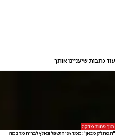
עוד כתבות שיעניינו אותך
תוך פחות מדקה
"תסתלק מכאן": ממדאני הושפל ונאלץ לברוח מהבמה