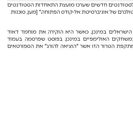
 לסטודנטים חדשים שערכו מועצת התאחדות הסטודנטים
לכרם של אוניברסיטת אל-קודס הפתוחה." [מען, סוכנות
ישראלים במינכן, כאשר היא הוקירה את מוחמד דאוד
שחקים האולימפיים במינכן. בפוסט שפרסמה בעמוד
, האדירה פת"ח את מתקפת הטרור הזו אשר "הוציאה להורג" את הספורטאים