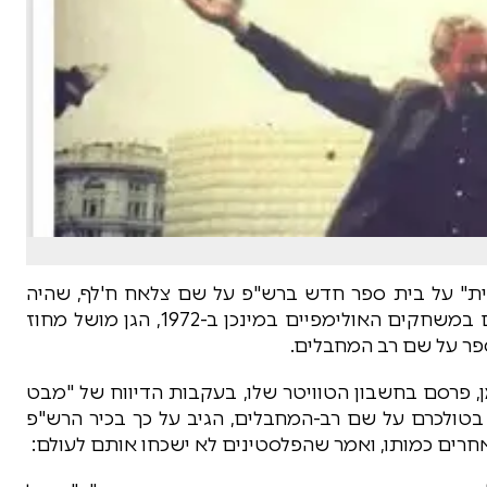
ית" על בית ספר חדש ברש"פ על שם צלאח ח'לף, שהיה
אחד המתכננים של רצח 11 הספורטאים הישראלים במשחקים האולימפיים במינכן ב-1972, הגן מושל מחוז
פר על שם רב המחבלים.
 פרסם בחשבון הטוויטר שלו, בעקבות הדיווח של "מבט
בטולכרם על שם רב-המחבלים, הגיב על כך בכיר הרש"פ
חרים כמותו, ואמר שהפלסטינים לא ישכחו אותם לעולם: