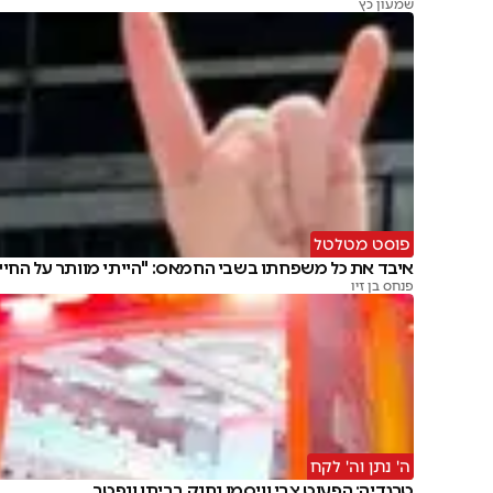
שמעון כץ
פוסט מטלטל
איבד את כל משפחתו בשבי החמאס: "הייתי מוותר על החיי
פנחס בן זיו
ה' נתן וה' לקח
טרגדיה: הפעוט צבי וויסמן נחנק בביתו ונפטר