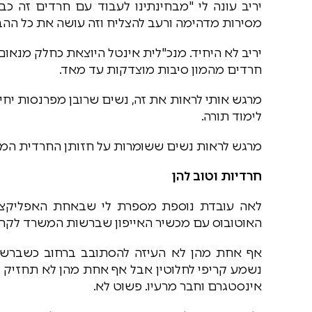
יריב עונה לי "מבחינתינו לעבוד עם חרדים זה כ
מסירות מדהימה ורעב להצליח וזה עושה את כל ההב
יריב לא היחיד. מנכ"לית אינטל היוצאת כחלק מנא
חרדים מהמון סיבות מוצדקות עד מאד.
מרגש אותי לראות את זה, נשים שרובן מפרנסות יחי
לימוד תורה.
מרגש לראות נשים ששומרות על חזותן החרדית המלא
חרדיות וטוב להן
לאה עובדת נוספת מספרת לי שבאחת האפליקציו
האוטובוס עם מכשיר האייפון שברשות המשרד לקרוא QR קוד שבתחנת האוטובו
אף אחת מהן לא העיזה להסתובב ברחוב כשברשו
נשמע קריפי לחלוטין אבל אף אחת מהן לא תחזיק מ
אינסטגרם וחבר מרעיו. פשוט לא.