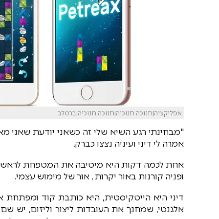
אפליקציה|חנוכה חנוכיה|חנוכה חנוכיה|ברסלב
"מבחינתי רגע השיא שלי זה כשאני יודעת שאני מא
אמרה לי דיני ועיניה נצצו כברק.
אחת לכמה דקות היא מיטיבה את המטפחת לראשה 
ופניה קורנות באור יקרות , אור של מימוש עצמי.
דיני היא הייטקיסטית, היא כותבת קוד ומפתחת אפל
אלגנטי, שמחנך את העובדות ליצור וליזום, יש שם