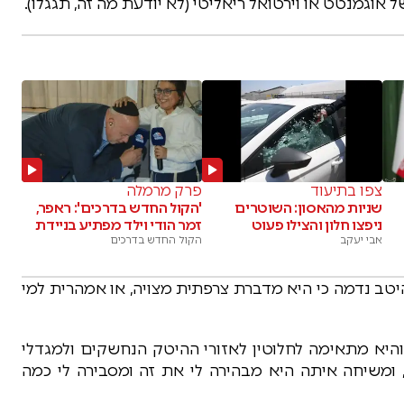
אוגמנטט או וירטואל ריאליטי (לא יודעת מה זה, תגגלו).
צפו בתיעוד
פרק מרמלה
שניות מהאסון: השוטרים
'הקול החדש בדרכים': ראפר,
ניפצו חלון והצילו פעוט
זמר הודי וילד מפתיע בניידת
אבי יעקב
הקול החדש בדרכים
ב נדמה כי היא מדברת צרפתית מצויה, או אמהרית למי
והיא מתאימה לחלוטין לאזורי ההיטק הנחשקים ולמגדלי
 ומשיחה איתה היא מבהירה לי את זה ומסבירה לי כמה