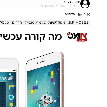
אתי קצבורג
ה' בטבת תשע"ז, 03/01/17 16:17
א+
א-
הדפסה
B.F. MOBILE.
אפקליציות
בי. אף. מובייל
חרדים
טכנולו