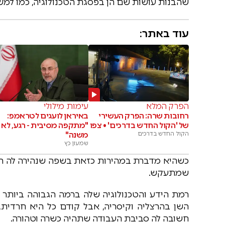
שהבנות עושות שם הן בפסגת הטכנולוגיה, כמו למשל 
עוד באתר:
הפרק המלא
עימות מילולי
רחובות שרה: הפרק העשירי
באיראן לועגים לטראמפ:
של 'הקול החדש בדרכים' • צפו
"מתקפה מסיבית - רגע, לא
הקול החדש בדרכים
משנה"
שמעון כץ
כשהיא מדברת במהירות כזאת בשפה שנהירה לה היט
שמתעקש.
רמת הידע והטכנולוגיה שלה ברמה הגבוהה ביותר 
השן בהרצליה וקיסריה, אבל קודם כל היא חרדית,
חשובה לה סביבת העבודה שתהיה כשרה וטהורה.