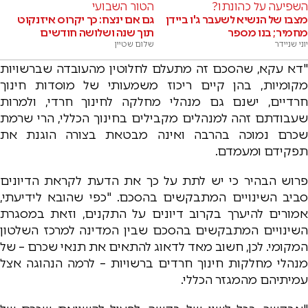
השפיעה על כהונתו?
הטור השבועי
מצבו של הנשיא לשעבר ג'ו ביידן
גם אם ינצח: כך יקרוס איזנקוט
מחמיר; בנו מספר
תוך שנה ושלושה חודשים
יוני שניידר
שלום שטיין
"דא עקא, שהסכם זה מתעלם לחלוטין מהעובדה שברשויות
מקומיות, בהן קיים ריכוז משמעותי של מוסדות חינוך
חרדיים, ישנם גם מנהלי מחלקה לחינוך חרדי, ולמרות
שעבודתם זהה למנהלים מקבילים בחינוך הכללי, הרי שרמת
שכרם נמוכה בהרבה ואינה מבטאת בצורה הוגנת את
תפקידם ומעמדם.
פרוש הבהיר כי יש לתת על כך את הדעת לקראת הדיונים
סביב השינויים המתבקשים בהסכם. "כפי שהובא לידיעתי,
אמורים להיערך בקרוב דיונים על התקנים, וזאת במסגרת
השינויים המתבקשים בהסכם שבין המדינה למרכז השלטון
המקומי. לכן, חשוב מאד לדאוג להתאים את תנאי שכרם – של
מנהלי מחלקות חינוך חרדים ברשויות – לרמה הנהוגה אצל
עמיתיהם מהמגזר הכללי.