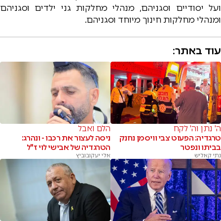
ועל יסודיים וסגניהם, מנהלי מחלקות גני ילדים וסגניהם
ומנהלי מחלקות חינוך מיוחד וסגניהם.
עוד באתר:
ה' נתן וה' לקח
הלם ואבל
טרגדיה: הפעוט צבי וויסמן נחנק
ניסה לעצור את רכבו - ונהרג:
בביתו ונפטר
הטרגדיה של אבישי לוי ז"ל
נתי קאליש
אלי יעקובוביץ