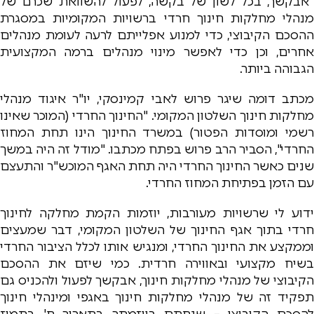
"אבקשך, בכל לשון של בקשה, לפעול להשוואת שכרם של
מנהלי מחלקות חינוך חרדי ברשויות המקומיות במסגרת
ההסכם הקיבוצי, כדי למנוע אפלייתם לרעה לעומת מנהלים
אחרים, וכן כדי לאפשר מינוי מנהלים ברמה המקצועית
הגבוהה ביותר.
מכתב דומה שיגר פרוש לאבי קמינסקי, יו"ר איגוד מנהלי
מחלקות חינוך השלטון המקומי. "החינוך החרדי (המוכר שאינו
רשמי ומוסדות הפטור) במשרד החינוך הינו תחת המחוז
החרדי", הסביר הרב פרוש בפתח מכתבו. "מודל זה היה במשך
שנים כאשר החינוך החרדי היה תחת האגף המוכש"ר והתעצם
עם הזמן בפתיחת המחוז החרדי.
ידוע לי שרשויות מעורבות, יוזמות הקמת מחלקה לחינוך
חרדי בתוך אגף החינוך של השלטון המקומי, דבר שמעצים
וממקצע את החינוך החרדי, ומנגיש אותו לכלל הציבור החרדי
בשיח מקצועי ובאווירה חרדית. כמי שיזם את ההסכם
הקיבוצי של מנהלי מחלקות חינוך, אבקשך לפעול ולהכניס גם
תפקיד זה של מנהלי מחלקות חינוך באגפי ומינהלי חינוך
להסכם הקיבוצי – שנחתם ביוזמתך בתאריך ח' בתמוז