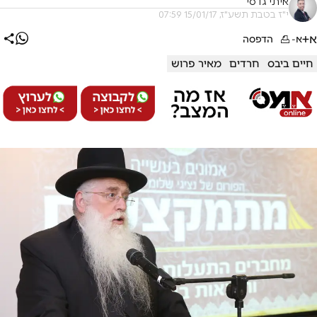
איתי גדסי
י"ז בטבת תשע"ז, 15/01/17 07:59
א+
א-
הדפסה
חיים ביבס
חרדים
מאיר פרוש