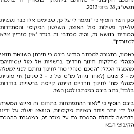
תשע"ב, 28 ביוני 2012.
סגן השר הוסיף כי "נמסר לי על כך, שבימים אלו כבר נעשית
על-ידך פעילות מול האוצר, השלטון המקומי והסתדרות
המורים בנושא זה, והיה מכתבי זה בגדר 'אין מזרזין אלא
למזורזין'".
כאמור, בתגובה למכתב הודיע ביבס כי תיבחן השוואת תנאי
מנהלי מחלקות חינוך חרדים ברשויות אל מול עמיתיהם
מהמגזר הכללי. "הסכם מנהלי מח' לחינוך נחתם לפני למעלה
מ – 3 שנים (לאחר ניהול מו"מ של כ – 3 שנים) אז סוגיית
מנהלי מח' לחינוך חרדיים הייתה קיימת ברשויות בודדות
בלבד", כתב ביבס במכתבו לסגן השר.
ביבס הוסיף כי "לאור ההתפתחות בתחום זה ואיוש המשרה
על ידי יותר ויותר רשויות מקומיות, הנושא יועלה על ידינו
בדרישה להחלת ההסכם גם על מגזר זה, במסגרת ההסכם
הקיבוצי הבא.