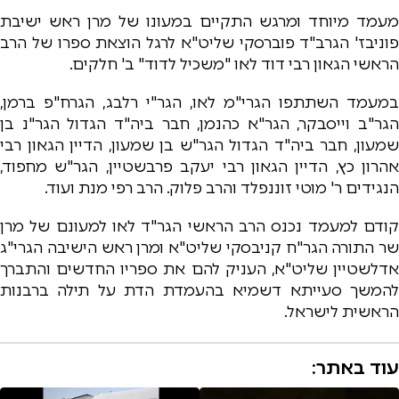
מעמד מיוחד ומרגש התקיים במעונו של מרן ראש ישיבת
פוניבז' הגרב"ד פוברסקי שליט"א לרגל הוצאת ספרו של הרב
הראשי הגאון רבי דוד לאו "משכיל לדוד" ב' חלקים.
במעמד השתתפו הגרי"מ לאו, הגר"י רלבג, הגרח"פ ברמן,
הגר"ב וייסבקר, הגר"א כהנמן, חבר ביה"ד הגדול הגר"נ בן
שמעון, חבר ביה"ד הגדול הגר"ש בן שמעון, הדיין הגאון רבי
אהרון כץ, הדיין הגאון רבי יעקב פרבשטיין, הגר"ש מחפוד,
הנגידים ר' מוטי זוננפלד והרב פלוק. הרב רפי מנת ועוד.
קודם למעמד נכנס הרב הראשי הגר"ד לאו למעונם של מרן
שר התורה הגר"ח קניבסקי שליט"א ומרן ראש הישיבה הגרי"ג
אדלשטיין שליט"א, העניק להם את ספריו החדשים והתברך
להמשך סעייתא דשמיא בהעמדת הדת על תילה ברבנות
הראשית לישראל.
עוד באתר: