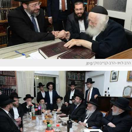
הרב-לאו-הרב-קנייבסקי.jpg