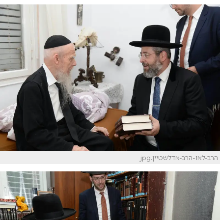
הרב-לאו-הרב-אדלשטיין.jpg