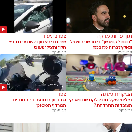
תוך פחות מדקה
צפו בתיעוד
"תסתלק מכאן": ממדאני הושפל
שניות מהאסון: השוטרים ניפצו
ונאלץ לברוח מהבמה
חלון והצילו פעוט
שמעון כץ
אבי יעקב
הביקורת גילתה
צפו
מיליוני שקלים: מי לקח את מענקי
נגד כיוון התנועה: כך הסתיים
העובדות החרדיות?
המרדף המסוכן
גדי פוקס
אבי יעקב