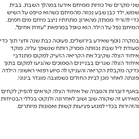
שני מקרים של כוויות ממיחם אירעו במהלך השבת. בבית
שמש, ילד כבן שבע נכווה מהמיחם כשהוא טיפס על השיש
כדי להוריד ממתק מהארון. מתחתיו ניצב מיחם מים חמים.
המיחם נפל על הילד. הוא טופל במרפאת "עזרת אחים".
במקרה נוסף שאירע בירושלים, פעוטה כבת שנה וחצי תוך כדי
סעודת ליל שבת נכוותה ממרק רותח שנשפך עליה. מוקד
איחוד הצלה שקיבל את הקריאה הזעיק למקום מתנדבי
איחוד הצלה שגרים בבניינים הסמוכים שהגיעו למקום בתוך
כדקה מקבלת הקריאה והעניקו לה סיוע רפואי ראשוני. הילדה
פונתה לאחר מכן לבית החולים כשמצבה מוגדר בינוני.
באגף דוברות והסברה של איחוד הצלה קוראים להפיק לקחים
מאירוע זה שקורה שוב ושוב לאחרונה ולנקוט בכללי הבטיחות
והזהירות בכדי למנוע פציעות קשות ואסונות מיותרים.