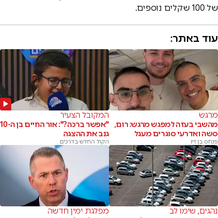
של 100 שקלים נוספים.
עוד באתר:
מרגש
המקובל הצעיר
מהשבי בעזה למפגש מרגש: רום,
"אפשר ברכה?": אור החיים בן ה-10
סשה ואדרעי סוגרים מעגל
גנב את ההצגה
פנחס בן זיו
הקול החדש בדרכים
נהגים, שימו לב
מפלגת ימין חדשה