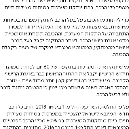
לבקש ממשרד האוצר תקציב נוסף שיאפשר להגדיל את
מספר כלי הרכב, בהם יותקנו מערכות בטיחות מצילות חיים.
כדי ליהנות מההטבה, על בעל הרכב להתקין מערכת בטיחות
מאושרת, באמצעות מתקין מורשה. המתקין ידווח למשרד
התחבורה על התקנת המערכת, וההטבה תופחת אוטומטית
מדמי אגרת רישוי הרכב. לאחר ההתקנה יקבל בעל הרכב
אישור מהמתקין, המהווה אסמכתא למקרה של בעיה בקבלת
ההטבה.
מי שיתקין את המערכות בתקופה של 60 יום לפחות ממועד
חידוש הרישיון יקבל את ההחזר הראשון כבר באגרת הרישוי
הקרובה. מי שיתקין בטווח זמן קטן יותר מחודשיים – יזוכה
בהחזר האגרה בשנה שלאחר מכן. יצוין כי ההטבה ניתנת לרכב
ולא לבעל הרכב.
על פי החלטת השר כץ, החל מ-1 בינואר 2018 יחויב כל רכב
חדש, המיובא לישראל להצטייד במערכות בטיחות מצילות
חיים. כיום מותקנות המערכות בכ-60% מכלי הרכב הפרטיים
המיובאים לארץ. החל מ-1 בנובמבר 2016, מחויבים בהתקנת