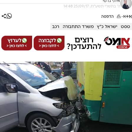
איתי גדסי
ה' בתשרי תשע"ח, 25/09/17 14:48
א+
א-
הדפסה
טסט
ישראל כ"ץ
משרד התחבורה
רכב