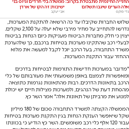
החנייה החינמית מתבטלת בקרוב:
ממשלה בלי חרדים וגיוס בני
אלה הערים שיגבו תשלום
ישיבות: זה הקו של ארדן
גדי פוקס
אבי יעקב
שלוש החברות שקיבלו עד כה הרשאה להתקנת המערכות,
נדרשו להתחייב על מחיר מירבי שלא יעלה על 2,100 שקלים.
יצוין כי חלק מחברות הביטוח מעניקות כיום הנחות בביטוח
לבעלי רכב שהתקינו מערכות בטיחות ברכבם, כך שלהערכת
משרד התחבורה, בעל הרכב יוכל לקבל למעשה את מלוא
ההחזר עבור התקנת המערכות.
"מדובר במערכות חדישות התורמות לבטיחות בדרכים
ומאפשרות לצמצם באופן משמעותי את מעורבותם של כלי
הרכב בתאונות הדרכים. רבות מהתאונות נגרמות כתוצאה
מהסחת דעת של הנהגים, ולמערכות מצילות חיים יש יכולת
למנוע את מרביתן של תאונות אלה" אמר השר כץ.
הממשלה הקצתה למשרד התחבורה סכום של 180 מיליון
שקל שיאפשר הענקת הנחות בגין התקנת מערכות בטיחות
עבור 120 אלף כלי רכב משומשים. השר כץ הודיע כי בכוונתו