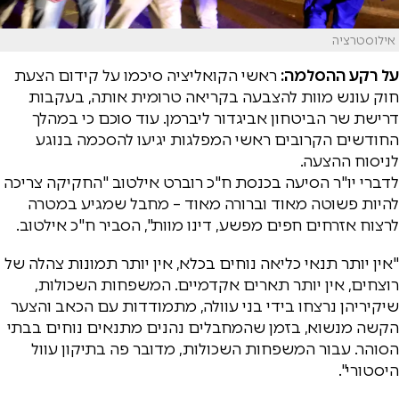
אילוסטרציה
על רקע ההסלמה:
ראשי הקואליציה סיכמו על קידום הצעת
חוק עונש מוות להצבעה בקריאה טרומית אותה, בעקבות
דרישת שר הביטחון אביגדור ליברמן. עוד סוכם כי במהלך
החודשים הקרובים ראשי המפלגות יגיעו להסכמה בנוגע
לניסוח ההצעה.
לדברי יו"ר הסיעה בכנסת ח"כ רוברט אילטוב "החקיקה צריכה
להיות פשוטה מאוד וברורה מאוד – מחבל שמגיע במטרה
לרצוח אזרחים חפים מפשע, דינו מוות", הסביר ח"כ אילטוב.
"אין יותר תנאי כליאה נוחים בכלא, אין יותר תמונות צהלה של
רוצחים, אין יותר תארים אקדמיים. המשפחות השכולות,
שיקיריהן נרצחו בידי בני עוולה, מתמודדות עם הכאב והצער
הקשה מנשוא, בזמן שהמחבלים נהנים מתנאים נוחים בבתי
הסוהר. עבור המשפחות השכולות, מדובר פה בתיקון עוול
היסטורי".