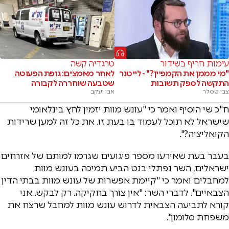
עימות חריף בשידור
טרגדיה קשה
"מי מממן את הקמפיין?" - לייטנר
לאחר מאמצים: גופת הפעוטה
התקשה לספק תשובות
שטבעה שוחררה לקבורה
צבי טסלר
אבי יעקב
ח"כ שי הוסיף ואמר כי "עונש מוות יזמין לחץ בינלאומי
שישראל לא תוכל לעמוד בו בעת זו. את כל זה למען שרידות
הקואליציה?".
בעבר בעת שאירעו מספר פיגועים שגרמו למותם של אזרחים
ישראלים, השר נפתלי בנט הביע תמיכה בעונש מוות
למחבלים ואמר כי "קיימת אפשרות של עונש מוות בבתי הדין
הצבאיים". לדברי השר: "אין צורך בחקיקה. רק לבקש. אני
קורא לתביעה הצבאית לדרוש עונש מוות למחבל שרצח את
משפחת סלומון".