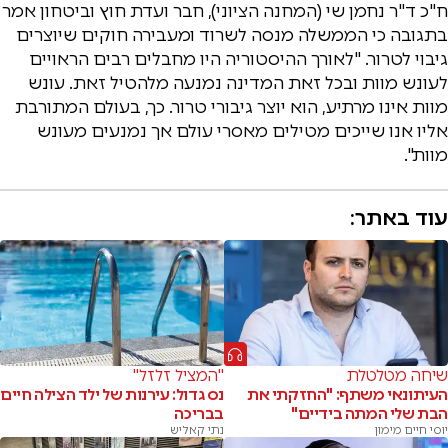
ח"כ ד"ר נחמן שי (המחנה הציוני), חבר ועדת חוץ וביטחון אמר
בתגובה כי הממשלה מנסה לשרוד ומעבירה חוקים שיוצרים
גיבוי לטרור. "לאורך ההיסטוריה היו מחבלים רבים הראויים
לעונש מוות ובכל זאת המדינה נמנעה מלהטיל זאת. עונש
מוות אינו מרתיע, הוא יוצר גיבורי טרור. כך, בעולם המתורבת
אליו אנו שייכים מטילים מאסרי עולם אך נמנעים מעונש
מוות".
עוד באתר:
שיחה מטלטלת
"המציל זלזל"
העיתונאי משתף: "החזקתי את
נס גדול: עירנות של ילד הצילה חיים
הבת שלי המתה בידיים"
בבריכה
יוסי חיים מימון
נתי קאליש