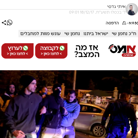
איתי גדסי
ל' בכסלו תשע"ח, 18/12/17 09:01
א+
א-
הדפסה
ח"כ נחמן שי
ישראל ביתנו
נחמן שי
עונש מוות למחבלים