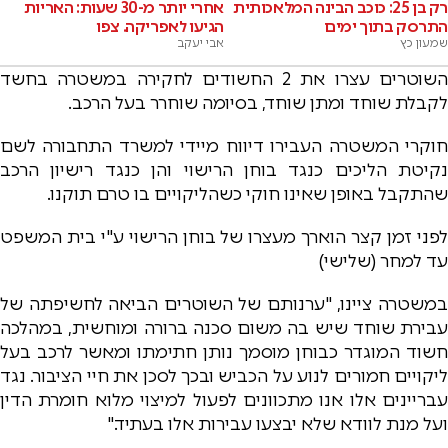
רק בן 25: כוכב הבינה המלאכותית
אחרי יותר מ-30 שעות: האריות
התרסק בתוך ימים
הגיעו לאפריקה. צפו
שמעון כץ
אבי יעקב
השוטרים עצרו את 2 החשודים לחקירה במשטרה בחשד
לקבלת שוחד ומתן שוחד, בסיומה שוחרר בעל הרכב.
חוקרי המשטרה העבירו דיווח מיידי למשרד התחבורה לשם
נקיטת הליכים כנגד בוחן הרישוי והן כנגד רישיון הרכב
שהתקבל באופן שאינו חוקי כשהליקויים בו טרם תוקנו.
לפני זמן קצר הוארך מעצרו של בוחן הרישוי ע"י בית המשפט
עד למחר (שלישי)
במשטרה ציינו, "ערנותם של השוטרים הביאה לחשיפתה של
עבירת שוחד שיש בה משום סכנה ברורה ומוחשית, במהלכה
חשוד המוגדר כבוחן מוסמך נותן חתימתו ומאשר לרכב בעל
ליקויים חמורים לנוע על הכביש ובכך לסכן את חיי הציבור. נגד
עבריינים אלו אנו מתכוונים לפעול למיצוי מלוא חומרת הדין
ועל מנת לוודא שלא יבצעו עבירות אלו בעתיד."