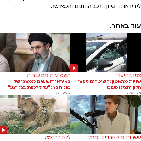
לידיו את רישיון הרכב החתום והמאושר.
עוד באתר:
צפו בתיעוד
השמועות מתגברות
שניות מהאסון: השוטרים ניפצו
באיראן חוששים ממצבו של
חלון והצילו פעוט
מוג'תבא: "עלול למות בכל רגע"
אבי יעקב
שמעון כץ
עשרות מיליארדים נמחקו
ללא הרדמה