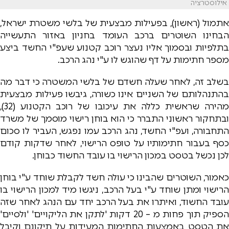
אילוסטרציה
אתמול (ראשון), בפעילות מבצעית של בלשי משטרת ישראל,
הבחינו השוטרים ברכב העומד בחניון באזור התעשייה
בתלפיות ובסמוך אליו נעצר רוכב קטנוע שעפ"י החשד ביצע
מספר חתימות על דף שהוגש לו ע"י נהג הרכב.
בשלב זה, לאחר שעלה חשדם של בלשי המשטרה כי דבר מה
בהתנהלותם של השניים אינו כשורה, גיבשו פעילות מבצעית
מהירה שראשית כללה את עיכובו של רוכב הקטנוע (32),
ובתחקור ראשוני התברר כי הוא בוחן רישוי מוסמך של משרד
התחבורה, ועפ"י החשד, נהג הרכב עמו נפגש, העביר לו סכום
כסף בעבור חתימותיו על טופס הרישוי, לאחר שדקות קודם
לכן נכשל בטסט במכון הרישוי בו עובד החשוד כבוחן.
כאמור, השוטרים שהבינו כי עולה חשד לקבלת שוחד ע"י בוחן
הרישוי ומתן שוחד ע"י בעל הרכב, ניגשו מיד למכון הרישוי בו
עובד החשוד, ואיתרו את בעל הרכב יחד עם הנהג לאחר שזה
הספיק תוך פחות מ – 20 דקות 'לתקן את הליקויים' 'ולסיים'
את הטסט באמצעות החתימות המעידות על תיקונם וקיבל