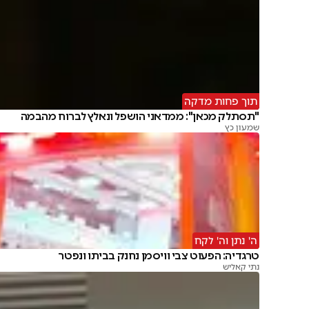
תוך פחות מדקה
"תסתלק מכאן": ממדאני הושפל ונאלץ לברוח מהבמה
שמעון כץ
ה' נתן וה' לקח
טרגדיה: הפעוט צבי וויסמן נחנק בביתו ונפטר
נתי קאליש