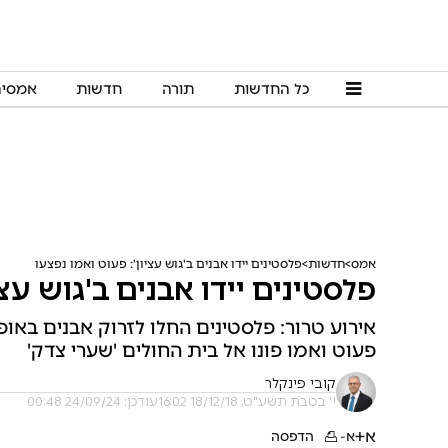
כל החדשות
תורה
חדשות
אמסי
אמס
חדשות
פלסטינים יידו אבנים ב'גוש עציון': פעוט ואמו נפצעו
פלסטינים יידו אבנים ב'גוש עצי
אירוע טרור: פלסטינים החלו לזרוק אבנים באופן 
פעוט ואמו פונו אל בית החולים 'שערי צדק'
קובי פינקלר
י' בטבת תשע"ט, 18/12/18 16:02
עודכן: 24/09/24 00:48
א+
א-
הדפסה