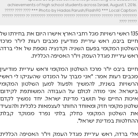
achievements of high school students across Israel, August 1, 2016.
Photo by Hadas Parush/Flash90 *** Local Caption *** ???? ???? ?????
???????? ???? ?????? ?????? ??????? ?????? ????????? ???????? ?? ?????? ??????
????? ????
135 ראשי רשויות מכל רחבי הארץ אישרו היום את בחירתו של
חיים ביבס, ראש עיריית מודיעין מכבים רעות ליו"ר מרכז
השלטון המקומי בפעם השניה וקדנציה נוספת של אלי ברדה
ראש עיריית מגדל העמק ויו"ר האסיפה הכללית.
חיים ביבס יו"ר מרכז השלטון המקומי וראש עיריית מודיעין
מכבים רעות אמר: "אני מברך על המנדט שהעניקו לי ראשי
הרשויות בשנית, להמשיך ולפעול למען השלטון המקומי
בישראל. אני מודה לכולם על העבודה המשותפת לקידום
איכות החיים של תושבי מדינת ישראל. יחד נמשיך לקדם
שלטון מקומי חזק ומאוחד החותר לעצמאות כלכלית ולהצעיד
את השלטון המקומי כחלק בלתי נפרד ממוקד קבלת
ההחלטות במדינת ישראל".
אלי ברדה, ראש עיריית מגדל העמק ויו"ר האסיפה הכללית