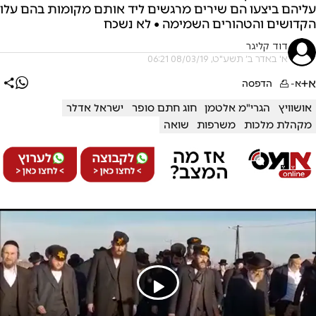
עליהם ביצעו הם שירים מרגשים ליד אותם מקומות בהם עלו
הקדושים והטהורים השמימה • לא נשכח
דוד קליגר
א' באדר ב׳ תשע"ט, 08/03/19 06:21
א+
א-
הדפסה
אושוויץ
הגרי"מ אלטמן
חוג חתם סופר
ישראל אדלר
מקהלת מלכות
משרפות
שואה