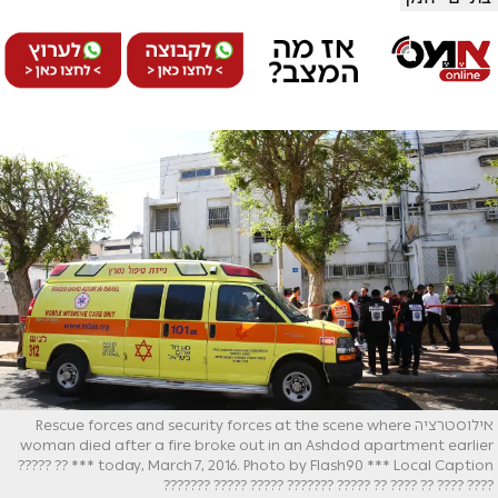
אילוסטרציה Rescue forces and security forces at the scene where
woman died after a fire broke out in an Ashdod apartment earlier
today, March 7, 2016. Photo by Flash90 *** Local Caption *** ?? ?????
???? ???? ?? ???? ?? ????? ??????? ????? ????? ???????