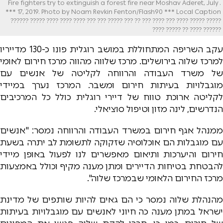
. Fire fighters try to extinguish a forest fire near Moshav Aderet, July
17, 2019. Photo by Noam Revkin Fenton/Flash90 *** Local Caption ***
????? ????? ???? ??? ???? ??? ?? ??? ????? ??? ??? ???? ???? ???? ????? ??????
?????? ???? ?? ????? ????
עקב השריפה המתחוללת במושב רוגלית פונו כ-130 מדייריו
למרכז שלוה בירושלים. מרכז שלווה מהווה מרכז חירום לאומי
של משרד העבודה והרווחה לקליטה של אנשים עם
מוגבלויות בעיתות חירום ומשבר. המרכז נערך במיידי
לקליטה ארוכת טווח של דיירי רוגלית כולל כל המרכיבים
הנדרשים, לינה מזון וטיפול סוציאלי.
ממנהל אגף חירום במשרד העבודה והרווחה נמסר: "אנשים
עם מוגבלות הם אוכלוסיה שזקוקה לתשומת לב יתרה בשעת
חירום והיערכות ותיאום מאפשרים לנו לפעול באופן מיידי
להבטחת בטיחות הדיירים ומתן מענה מקיף וכולל באמצעות
מרכז החירום הלאומי שבמרכז שלוה".
מהנהלת שלוה נמסר כי הם גאים להיות שותפים של מדינת
ישראל במתן מענה כה חיוני לאנשים עם מוגבלויות בעיתות