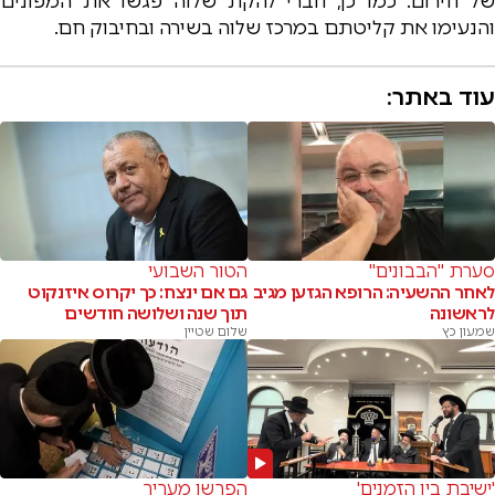
של חירום. כמו כן, חברי להקת שלוה פגשו את המפונים
והנעימו את קליטתם במרכז שלוה בשירה ובחיבוק חם.
עוד באתר:
סערת "הבבונים"
הטור השבועי
לאחר ההשעיה: הרופא הגזען מגיב
גם אם ינצח: כך יקרוס איזנקוט
לראשונה
תוך שנה ושלושה חודשים
שמעון כץ
שלום שטיין
'ישיבת בין הזמנים'
הפרשן מעריך