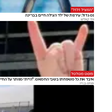
"המציל זלזל"
נס גדול: עירנות של ילד הצילה חיים בבריכה
נתי קאליש
פוסט מטלטל
איבד את כל משפחתו בשבי החמאס: "הייתי מוותר על החיי
פנחס בן זיו