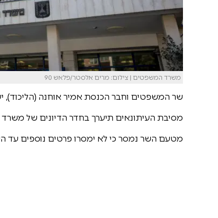
משרד המשפטים | צילום: מרים אלסטר/פלאש 90
שר המשפטים וחבר הכנסת אמיר אוחנה (הליכוד), יערוך היום (שלישי) בש
מסיבת העיתונאים תיערך בחדר הדיונים של משרד ה
מטעם השר נמסר כי לא ימסרו פרטים נוספים עד השעה 00