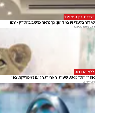
'ישיבת בין הזמנים'
שידור בלעדי ויוצא דופן: כך נראה מושב בית דין • צפו
הרב נחום נוסבכר
ללא הרדמה
אחרי יותר מ-30 שעות: האריות הגיעו לאפריקה. צפו
אבי יעקב