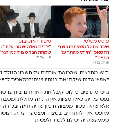
פוסט מטלטל
סיפור האוטובוס
איבד את כל משפחתו בשבי
"ילדים כאלה ישמרו עלינו":
החמאס: "הייתי מוותר על
שמחת הבר מצווה לנין הגר"י
החיים"
נתי קאליש
פנחס בן זיו
ב:יש מתרצים, שהכנסת אורחים על חשבון הזולת וק
לאנשי סדום שיקחו את בנותיו ויניחו למלאכים להיש
ג:יש מתרצים כי לוט קיבל את האורחים ביודעו שהם
נפש על זה, כאלו מצוות אין התורה מהללת ומשבח
אלא שהיה פטור ממצוה זו כיון שהיה חולה ובכ״ז ה
מחפש איך להתחייב במצוה ומצטער עליה, ועוש
שממעשה זה יש לנו ללמוד ולעשות.