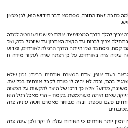
למה כתבה זאת התורה, מסתמא דבר חידוש הוא, לכן מכאן
ש.
 צריך להלך בדרך הממוצעת. אולם מי שטבעו נוטה למדה
חילה צריך לברוח עד הקצה האחרון עד שיורגל בזה, ואז
 קמח, מסתבר שזו הייתה הדרך הרגילה לאורחים, ומדוע
 עיניה צרה באורחים. על כן רצתה שרה לעקור מידה זו
באר בעוד אופן, אדם המארח אורחים בביתו, נכון שלא
רגיל בהם, ובזה לא יהיה לו טורח לקבל אורחים בכל עת.
שובח, מדוע? אלא כך דרכו של היצר להקשות על המצוה
היוקר, שאם היתה משתמשת בקמח – הרי מאכל רגיל הוא
 אורחים פעם נוספת. ובזה מבואר מאמרם אשה עיניה צרה
משובחים.
זמין יותר אורחים כי האירוח עולה לו יקר ולכן עינה צרה
 יקר.