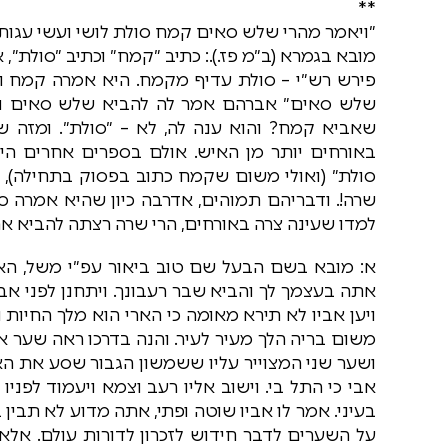
**
״ויאמר מהרי שלש סאים קמח סולת לושי ועשי עגות״ 
מובא בגמרא (ב״מ פז.).: כתיב ״קמח״ וכתיב ״סולת״,
פירש רש״י – סולת עדיף מקמח. היא אמרה קמח וה
שלש סאים״ אברהם אמר לה להביא שלש סאים ול
שאביא קמח? והוא ענה לה, לא – ״סולת״. ומזה
באורחים יותר מן האיש. אולם בספרים אחרים הי
סולת״ (ואולי משום שקמח כתוב בפסוק בתחילה), 
שרה!. ודבריהם תמוהים, אדרבה כיון שהיא אמרה סו
למדו שעינה צרה באורחים, הרי שרה רצתה להביא את
א: מובא בשם הבעל שם טוב ביאור עפ״י משל, האר
אתה בעצמך לך והביא שבר רעבונך. ויתחנן לפני אביו
ויען אביו לא תירא מאומה כי הארי הוא מלך החיות ו
משום בריה הלך מעיר לעיר. והנה בדרכו ראה שער א
ושער שני המצוייר עליו ששמשון הגבור שסע את הא
אבי כי התל בי. וישוב אליו רעב וצמא ויעמוד לפני
בעיני. אמר לו אביו שוטה ופתי, אתה מדוע לא תבין ב
על השערים לדבר חידוש לזכרון לדורות עולם. אלא