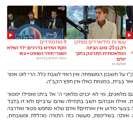
עשרות מיליארדים נמחקו
9 מתמודדים
רק בן 25: כוכב הבינה
הקול החדש בדרכים: ילד הפלא
המלאכותית התרסק בתוך
האגדי חוזר כשופט • צפו
ימים
הקול החדש בדרכים
שמעון כץ
״ו על חשבון המשפחה אין ראוי לשבח כלל. הרי לוט אמר
אר בבית, במצוות כאלו אין חפץ הקב״ה.
 מלאכים, מי לא יכניס מלאכי ה׳ אל ביתו ואפילו ימסור
ת. ואילו אברהם חשב בתחילה שהם ערביים ולא זו בלבד
יה בצער מדוע אין אורחים!! אדם שלא מחפש פטור ואדרבה
ה אותה בשלימות, מעשה כזה התורה מהללת ומשבחת,