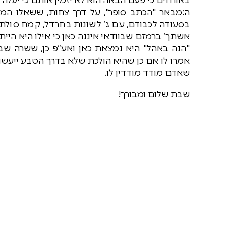
ה:מבאר "הכתב סופר", על דרך צחות, ששאלו ה
בסעודה לכבודם, עם ג׳ לשונות בחרדל, קמח סולת ו
אשתך׳ ברמזם שבוודאי איננה כאן כי אילו היא הייתה
"הנה באהל" היא נמצאת כאן ואע״פ כן, ששרה שברה
אמרו לו אם כן שהיא הולכת שלא בדרך הטבע ייעשו 
שאדם מודד מודדין לו.
שבת שלום ומבורך!