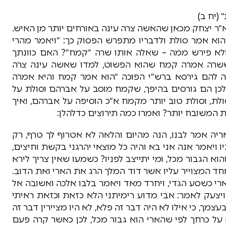
(יח ב)
 א״ר יצחק מכאן שהאשה צרה עינה באורחים יותר מן האיש.
וא אמר סולת ולדבריו מתפרש הפסוק כך: ״ויאמר מהרי
א פירש ממה – שאלה אותו שרה ״קמח״? האם כוונתך
 ששרה אמרה קמח שהוא הפשוט, למדו שאשה עינה צרה
ה להם גירסא ברש״י הפוכה ״הוא אמר קמח והיא אמרה
לכן הם גורסים בהיפך, שקמח מוסב על אברהם וסולת על
לת, וסולת טוב יותר מקמח א״כ הוסיפה על אברהם, ואיך
 המשובח יותר? ואמרו כמה תירוצים כדלהלן:
יה אמר לבנו, הנה מהיום והלאה לא אטרוף לך טרף, רק
 ויאמר אנה אני בא והיה כל מוצאי יהרגני בקשת וחיצים,
הוא הגבור מכל, ומי יתייצב לפניו? כשמעו שאין צריך לירא
חד המצוייר עליו אשר דוד המלך הרג את הארי ואת הדוב.
רי כשסע הגדי, ויחרד מאד ויאמר בלבו אלכה ואשובה אל
ו ויצעק לאמר: אבי מדוע רימיתני הלא כזאת וכזאת ראיתי
עצמך, כי אילו לא היה דבר זה פלא, לא היו מציירין דבר זה
 על כרחך לפי שהארי הוא גבור מכל, לכן כאשר קרה פעם