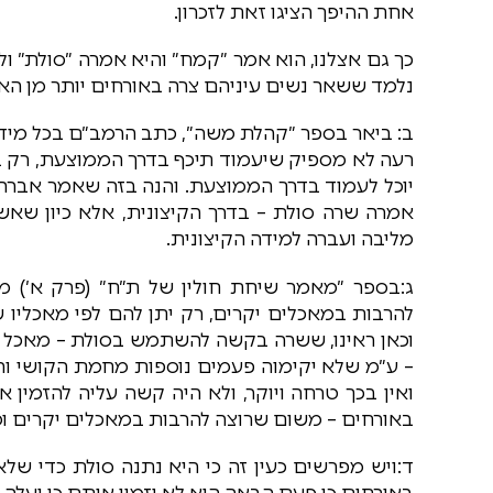
אחת ההיפך הציגו זאת לזכרון.
כך גם אצלנו, הוא אמר ״קמח״ והיא אמרה ״סולת״ ו
נלמד ששאר נשים עיניהם צרה באורחים יותר מן האי
ב: ביאר בספר ״קהלת משה״, כתב הרמב״ם בכל מידה
רעה לא מספיק שיעמוד תיכף בדרך הממוצעת, רק בת
יוכל לעמוד בדרך הממוצעת. והנה בזה שאמר אברהם
אמרה שרה סולת – בדרך הקיצונית, אלא כיון שאשה
מליבה ועברה למידה הקיצונית.
ג:בספר ״מאמר שיחת חולין של ת״ח״ (פרק א׳) מ
להרבות במאכלים יקרים, רק יתן להם לפי מאכליו ש
וכאן ראינו, ששרה בקשה להשתמש בסולת – מאכל מ
– ע״מ שלא יקימוה פעמים נוספות מחמת הקושי ו
ואין בכך טרחה ויוקר, ולא היה קשה עליה להזמין
באורחים – משום שרוצה להרבות במאכלים יקרים ו
ד:ויש מפרשים כעין זה כי היא נתנה סולת כדי שלא י
באורחים כי פעם הבאה הוא לא יזמין אותם כי יעלה לו