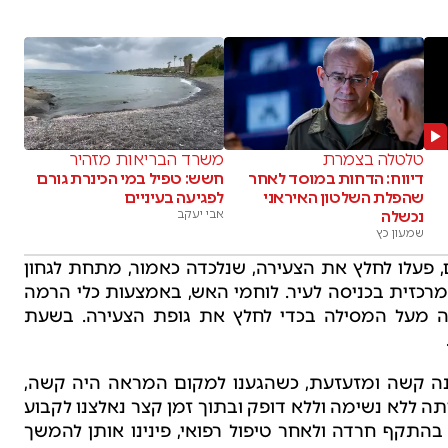
טלטלה בצמרת
משרד הבריאות מזהיר
דיווח: הדחות במוסד לאחר
חשש: טפיל במי הכינרת גורם
שהפלת השלטון האיראני
לפגיעה בעיניים
נכשלה
אבי יעקב
שמעון כץ
ם, פעלו לחלץ את הצעירה, שנלכדה כאמור, מתחת לגחון
כזית בכניסה לעיר. לוחמי האש, באמצעות כלי הרמה
ה מעל המסילה בכדי לחלץ את גופת הצעירה. בשעת
נה קשה ומזעזעת, כשהגענו למקום המראה היה קשה,
בת, היא הייתה ללא נשימה וללא דופק ובתוך זמן קצר נאלצנו לקבוע
ה לקו בהתקף חרדה ולאחר טיפול רפואי, פינינו אותן להמשך