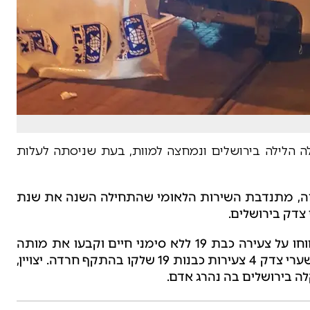
ה הלילה בירושלים ונמחצה למוות, בעת שניסתה לעלות
שטיין ז"ל, בת ה-19 מפתח תקוה, מתנדבת השירות הלאומי שהתחילה השנה את שנת
צדק בירושלים.
חובשים ופראמדיקים של מד"א שהגיעו לזירה דיווחו על צעירה כבת 19 ללא סימני חיים וקבעו את מותה
במקום. בנוסף העניקו טיפול רפואי ומפנים לבי"ח שערי צדק 4 צעירות כבנות 19 שלקו בהתקף חרדה. יצויין,
ה בירושלים בה נהרג אדם.