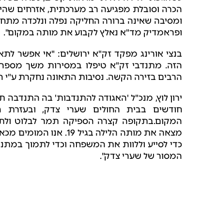
הכרה וסובלת מפגיעה רב מערכתית, אזרחים שהיו
ומסיבה שאינה ברורה החליקה נפלה ונלכדה מתחת
ופראמדיק מד"א נאלץ לקבוע את מותה במקום".
בנצי אורינג מפקד זק"א ירושלים: "אי אפשר לת
הזה. מתנדבי זק"א טיפלו במסירות משך מספר 
הרבים בזירה הקשה. נסיבות התאונה נחקרת ע"י 
ירון לוץ, מנכ"ל 'האגודה להתנדבות' בה התנדבה
חודשים בבית החולים שערי צדק, ובעזרת ה
המקום.בתקופה קצרה הספיקה תמר לבלוט ולתרו
מצאה את מותה הלילה בגיל
כדי לסייע וללוות את המשפחה וכדי לתמוך במת
המסור של שערי צדק".