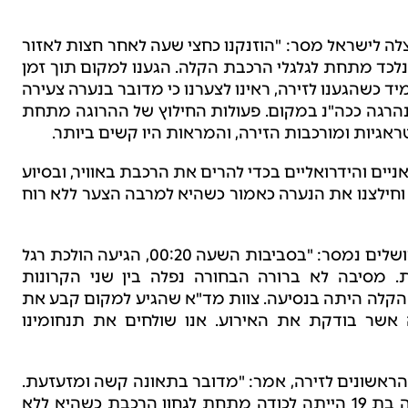
לה לישראל מסר: "הוזנקנו כחצי שעה לאחר חצות לאזור
לכד מתחת לגלגלי הרכבת הקלה. הגענו למקום תוך זמן
ד כשהגענו לזירה, ראינו לצערנו כי מדובר בנערה צעירה
נהרגה ככה"נ במקום. פעולות החילוץ של ההרוגה מתחת
אגיות ומורכבות הזירה, והמראות היו קשים ביותר.
ים והידרואליים בכדי להרים את הרכבת באוויר, ובסיוע
וחילצנו את הנערה כאמור כשהיא למרבה הצער ללא רוח
מחברת 'סיטיפס' המפעילה את הרכבת הקלה בירושלים נמסר: "בסביבות השעה 00:20, הגיעה הולכת רגל
מסיבה לא ברורה הבחורה נפלה בין שני הקרונות
קלה היתה בנסיעה. צוות מד"א שהגיע למקום קבע את
אשר בודקת את האירוע. אנו שולחים את תנחומינו
ראשונים לזירה, אמר: "מדובר בתאונה קשה ומזעזעת.
כשהגעתי לזירה ראיתי מראות קשים, נערה צעירה בת 19 הייתה לכודה מתחת לגחון הרכבת כשהיא ללא