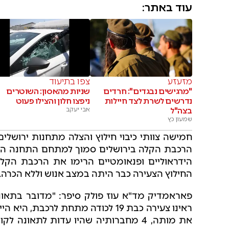
עוד באתר:
מזעזע
צפו בתיעוד
"מרגישים נבגדים": חרדים
שניות מהאסון: השוטרים
נדרשים לשרת לצד חיילות
ניפצו חלון והצילו פעוט
בצה"ל
אבי יעקב
שמעון כץ
חמישה צוותי כיבוי חילוץ והצלה מתחנות ירושלי
הרכבת הקלה בירושלים סמוך למתחם התחנה המר
הידראוליים ופנאומטיים הרימו את הרכבת הקל
החילוץ הצעירה כבר היתה במצב אנוש וללא הכרה.
פאראמדיק מד"א עוז פולק סיפר: "מדובר בתאו
ראינו צעירה כבת 19 לכודה מתחת לרכ
את מותה, 4 מחברותיה שהיו עדות לתאונ