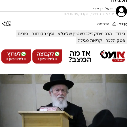
ישראל בן צבי
י"ג באדר תש"פ, 09/03/20 07:36
א+
א-
הדפסה
בידוד
הרב יצחק זילברשטיין שליט"א
נגיף הקורונה
פורים
פסק הלכה
קריאת מגילה