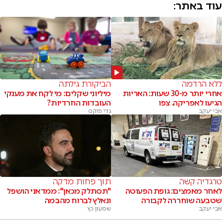
עוד באתר:
ללא הרדמה
הביקורת גילתה
אחרי יותר מ-30 שעות: האריות
מיליוני שקלים: מי לקח את מענקי
הגיעו לאפריקה. צפו
העובדות החרדיות?
אבי יעקב
גדי פוקס
טרגדיה קשה
תוך פחות מדקה
לאחר מאמצים: גופת הפעוטה
"תסתלק מכאן": ממדאני הושפל
שטבעה שוחררה לקבורה
ונאלץ לברוח מהבמה
אבי יעקב
שמעון כץ