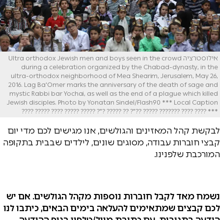
אילוסטרציה Ultra orthodox Jewish men and boys seen in the crowd
during a celebration organized by the Chabad-dynasty, in the
ultra-orthodox neighborhood of Mea Shearim, Jerusalem, May 26,
2016. Lag Ba'Omer marks the anniversary of the death of sage and
mystic Rabbi bar Yochai, as well as the end of a plague which killed
Jewish disciples. Photo by Yonatan Sindel/Flash90 *** Local Caption
*** ???? ???? ??????? ????? ??"? ?? ????? ?"? ????? ????? ???? ????? ????
לבקשת קהל המאזינים והגולשים, אנו מגישים לכם מדי יום
קבצי חוברות עבודה, מסוגים שונים, לילדים שבבית בתקופה
המורכבת שלפנינו.
נשמח מאד לקבל חוברות נוספות מקהל הגולשים. אם יש
לכם קבצים שמתאימים להעלאה בימים הבאים, כיתבו לנו
הודעה בתגובות, עם כתובת מייל/טלפון בגוף ההודעה.