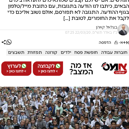
הבאים, כיתבו לנו הודעה בתגובות, עם כתובת מייל/טלפון
בגוף ההודעה. התגובה לא תפורסם, אולם נשוב אליכם כדי
לקבל את החומרים, לטובת […]
בצלאל קאהן
כ"ו באדר תש"פ, 22/03/20 07:25
א+
א-
הדפסה
חוברות עבודה
חופשת פסח
ילדים
קורונה
תפזורת
תשבצים