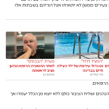
ת צעירים ממש) לא יתארחו אצל הוריהם בשבתות אלו
"המציל זלזל"
סערת "הבבונים"
ים
נס גדול: עירנות של ילד הצילה
לאחר ההשעיה: הרופא הגזען
חיים בבריכה
מגיב לראשונה
נתי קאליש
שמעון כץ
הרופאים.
כהנים ושליח הציבור כולם ללא יוצא מן הכלל יעמדו אך