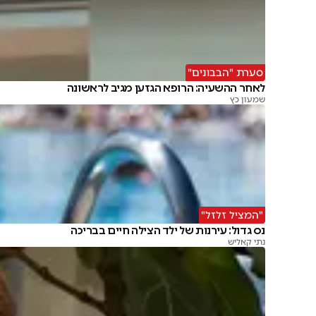
סערת "הבבונים"
לאחר ההשעיה: הרופא הגזען מגיב לראשונה
שמעון כץ
"המציל זלזל"
נס גדול: עירנות של ילד הצילה חיים בבריכה
נתי קאליש