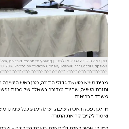
מרן ראש הישיבה הגר"ג אדלשטיין  to young
???? ??? ????? ??????' ???? ??? ???? ??????? ????? ?????. ????? ?????
מבית נשיא מועצת גדולי התורה, מרן ראש הישיבה הג
וחובת השעה, שהיות ומדובר בשאלה של סכנת נפשו
משרד הבריאות.
אי לכך, פסק ראש הישיבה, יש להימנע ככל שניתן מיצ
ואסור לקיים קריאת התורה.
כמו כן, אסור לארח ולהתארח בשבת הקרובה – שבת הג