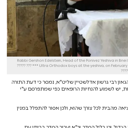
Rabbi Gershon Edelstein, Head of the Ponivez Yeshiva in Bnei Brak, gives a lesson
Ultra Orthodox boys at the yeshiva, on February 10, 2016. Photo by Yaakov Cohen/Flash90 *** Local Caption *** ??? ?????
????
און רבי גרשון אדלשטיין שליט"א, נמסר כי דעת התורה
ת, יש לשמוע להנחיות הרופאים כפי שמתפרסם ע"י
יאה מהבית לכל צורך שהוא, ולכן אסור להתפלל במנין
דול, וכן בליל הסדר, וכ"א יערוך הסדר בביתו עם