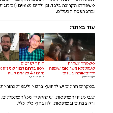
משפחתו הקרובה בלבד, וכן ילדים נשואים (גם זוגו
ובחג הפסח הבעל"ט.
עוד באתר:
משפחה 'נעדרת'
הותר לפרסום
שעות ללא קשר: אם ושמונה
אסון בדרום לבנון: שני לוחמ
ילדים אותרו בשלום
נהרגו ו-4 פצועים קשה
קובי אליה
קובי פינקלר
במקרים חריגים יש להיוועץ ברופא ולעשות כהוראת 
לגבי מנייני המרפסות, יש להקפיד שכל המתפללים, ה
ורק בבתים ובמרפסות, ולא בחוץ כלל וכלל.