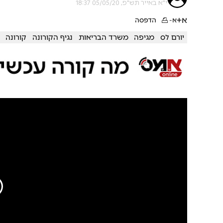
י"א באייר תש"פ, 05/05/20 18:37
א+
א-
הדפסה
יורם לס
מגיפה
משרד הבריאות
נגיף הקורונה
קורונה