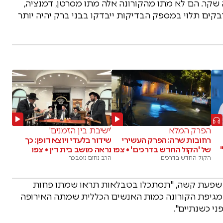
 שמתו 10 אלף מקורונה זה שקר. הם לא מתו מהקורונה אלה מתו מסרטן, דמנציה,
קים תלוי במספק הבדיקות ייבדקו בבני ברק יהיה יותר
הפרק המלא
'ישיבת בין הזמנים'
רחובות שרה: הפרק העשירי
שידור בלעדי ויוצא דופן: כך
של 'הקול החדש בדרכים' • צפו
נראה מושב בית דין • צפו
הקול החדש בדרכים
הרב נחום נוסבכר
של שפעת קשה, "תסתכלו בטבלאות תראו שמתו פחות
גיפת הקורונה כמות האנשים הכללית שמתה האירופה
י כשנתיים".