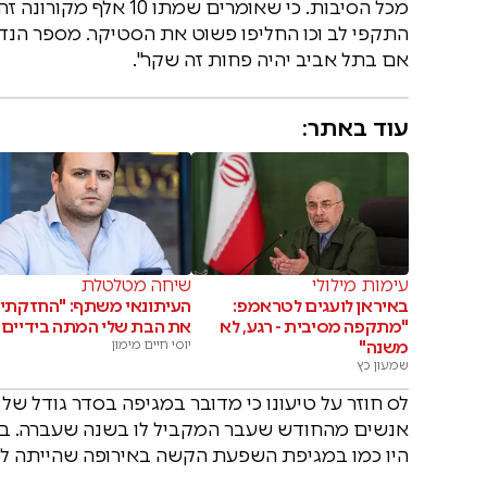
מכל הסיבות. כי שאומרים
התקפי לב וכו החליפו פשוט את הסטיקר. מספר הנדב
אם בתל אביב יהיה פחות זה שקר".
עוד באתר:
עימות מילולי
שיחה מטלטלת
באיראן לועגים לטראמפ:
העיתונאי משתף: "החזקתי
"מתקפה מסיבית - רגע, לא
את הבת שלי המתה בידיים"
משנה"
יוסי חיים מימון
שמעון כץ
לס חוזר על טיעונו כי מדובר במגיפה בסדר גודל 
אנשים מהחודש שעבר המקביל לו בשנה שעברה. במ
היו כמו במגיפת השפעת הקשה באירופה שהייתה לפנ