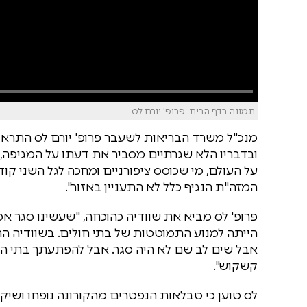
תמונה בדף הבית: פרופ' יורם לס
מנכ"ל משרד הבריאות לשעבר פרופ' יורם לס התראיי
ובדבריו הלא שגרתיים מסביר את דעתו על המגיפה, ל
על העולם, מי שכוסס ציפורניים ומחכה לגל השני קוד
המזה"ת הנגיף כלל לא התעניין באזור".
פרופ' לס מביא את שוודיה כהוכחה, "שעשינו סגר א
הייתה למנוע התמוטטות של בתי חולים. בשוודיה ה
אבל שים לב שם לא היה סגר. אבל להפתעתך בתי הח
קשקוש".
לס טוען כי טבלאות הנפטרים מהקורונה נופחו ושיקר