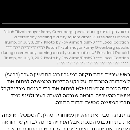
תמונה בדף הבית: Petah Tikvah mayor Ramy Greenberg speaks during
a ceremony naming a a city square after US President Donald
Trump, on July 3, 2019. Photo by Roy Alima/Flash90 *** Local Caption
*** ???? ????? ??? ????? Petah Tikvah mayor Ramy Greenberg speaks
during a ceremony naming a a city square after US President Donald
Trump, on July 3, 2019. Photo by Roy Alima/Flash90 *** Local Caption
*** ???? ????? ??? ????? ??? ???? ??? ???????
ראש עיריית פתח תקווה רמי גרינברג התראיין הערב (רביעי)
ל'מהדורה המרכזית' על רקע החלטת הממשלה לפתוח את
בתי הכנסת והוראתו שלא לפתוח את בתי הכנסת מבלי לקבל
אישור מהעירייה, הוראה שגרמה לסערה בעיר ולגינוי מצד
חברי המועצה מטעם יהדות התורה.
גרינברג הסביר את ההיגיון מאחורי המהלך, "הממשלה אישרה
את פתיחת בתי הכנסת אבל העירייה צריכה לבדוק שההוראה
נאכפת. אם אנחנו רוצים לשמור על בריאות התושבים, צריך