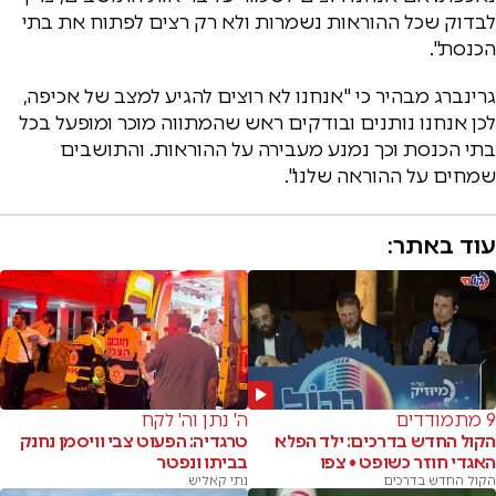
לבדוק שכל ההוראות נשמרות ולא רק רצים לפתוח את בתי
הכנסת".
גרינברג מבהיר כי "אנחנו לא רוצים להגיע למצב של אכיפה,
לכן אנחנו נותנים ובודקים ראש שהמתווה מוכר ומופעל בכל
בתי הכנסת וכך נמנע מעבירה על ההוראות. והתושבים
שמחים על ההוראה שלנו".
עוד באתר:
9 מתמודדים
ה' נתן וה' לקח
הקול החדש בדרכים: ילד הפלא
טרגדיה: הפעוט צבי וויסמן נחנק
האגדי חוזר כשופט • צפו
בביתו ונפטר
הקול החדש בדרכים
נתי קאליש