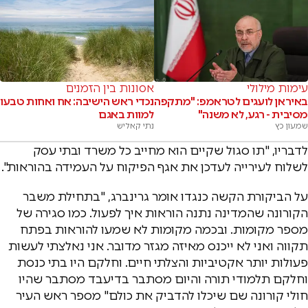
עימות מילולי
אסונות בין הזמנים
באיראן לועגים לטראמפ: "מתקפה
נכדי ראש הישיבה: אח ואחות טבעו
מסיבית - רגע, לא משנה"
למוות באגם
שמעון כץ
נתי קאליש
לדבריו, "תו סגול שקיים הוא מחייב כל משרד ובתי עסק
לשלוח לעירייה לעדכן את אגף הפיקוח על העמידה בהוראות".
על הביקורת הקשה כנגדו אומר גרינברג, "בתחילת משבר
הקורונה שהמדינה נתנה הוראות איך לפעול. כמו סגירה של
מספר מקומות. ובכמה מקומות לא שמעו להוראות בפתח
תקווה ואני לא ייכנס מאיזה מגזר מדובר. אני נאלצתי לעשות
פעולות יותר אקטיביות והצלתי חיים. וחלקם היו בתי כנסת
וחלקם תלמודי תורה והיום מסתבר בדיעבד מסתבר שהיו
חולי קורונה שם שיכלו להדביק את כולם" מספר ראש העיר