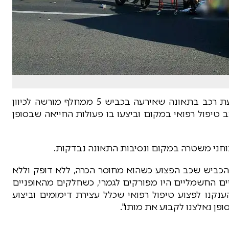
רוכב אופניים חשמליים כבן 30 נהרג הבוקר מפגיעת רכב בתאונה שאירעה בכביש 5 ממחלף מורשה לכיוון
 טיפול רפואי במקום וביצעו בו פעולות החייאה שבסופן
 בוחני משטרה במקום ונסיבות התאונה נבדקות.
ז הכביש שכב הפצוע כשהוא מחוסר הכרה, ללא דופק וללא
ם החשמליים היו מפורקים לגמרי, כשחלקים מהאופניים
נקנו לפצוע טיפול רפואי שכלל עצירת דימומים וביצוע
פן נאלצנו לקבוע את מותו".