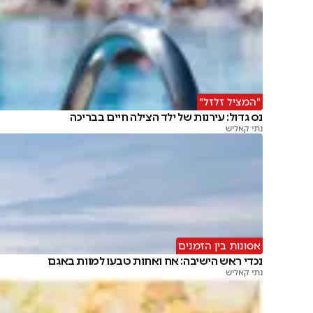
"המציל זלזל"
נס גדול: עירנות של ילד הצילה חיים בבריכה
נתי קאליש
אסונות בין הזמנים
נכדי ראש הישיבה: אח ואחות טבעו למוות באגם
נתי קאליש