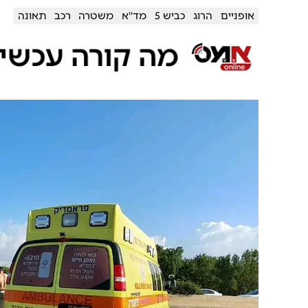
אופניים
הרוג
כביש 5
מד''א
משטרה
רכב
תאונה