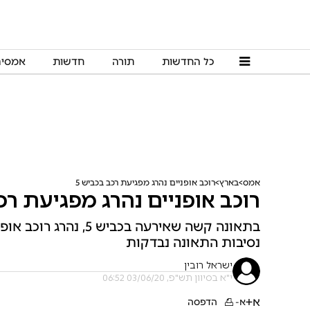
כל החדשות
תורה
חדשות
אמסי
אמס
בארץ
רוכב אופניים נהרג מפגיעת רכב בכביש 5
רוכב אופניים נהרג מפגיעת רכב
נסיבות התאונה נבדקות
ישראל רובין
י"א בסיוון תש"פ, 03/06/20 06:52
א+
א-
הדפסה