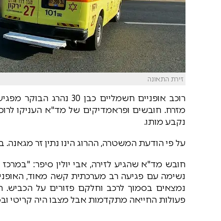
זירת התאונה
מזרח. חובשים ופראמדיקים של מד"א העניקו לרוכב
נקבע מותו.
על פי הודעת המשטרה, ההרוג הינו נתין זר מגאנה.
חובש מד"א שהגיע לזירה, אבי יולין סיפר: "במרכ
נשימה עם פגיעה רב מערכתית קשה מאוד, האופניי
נמצאים בסמוך לרכב וחלקם פזורים על הכביש. הע
פעולות החייאה מתקדמות אבל מצבו היה קריטי ובסו