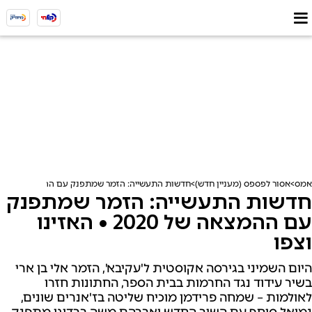
אמס
אסור לפספס (מעניין חדש)
חדשות התעשייה: הזמר שמתפנק עם ההמצאה של 2020 • האזינו וצפו
חדשות התעשייה: הזמר שמתפנק
עם ההמצאה של 2020 • האזינו
וצפו
היום השמיני בגירסה אקוסטית ל'עקיבא', הזמר אלי בן ארי
בשיר עידוד נגד החרמות בבית הספר, החתונות חזרו
לאולמות – שמחה פרידמן מוכיח שליטה בז'אנרים שונים,
נמואל סוחף עם השיר החדש ואברהם משה ברדוגו מתפנק