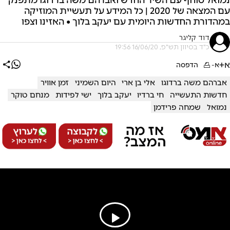
עם המצאה של 2020 | כל המידע על תעשיית המוזיקה
במהדורת החדשות היומית עם יעקב בלוך • האזינו וצפו
דוד קליגר
כ"ד בסיוון תש"פ, 16/06/20 19:56
א+
א-
הדפסה
אברהם משה ברדוגו
אלי בן ארי
היום השמיני
זמן אוויר
חדשות התעשייה
חי ברדיו
יעקב בלוך
ישי לפידות
מנחם טוקר
נמואל
שמחה פרידמן