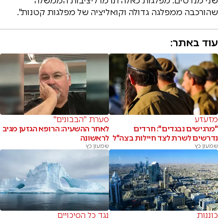
שני מנדטים. מפלגות כאלה תרמו ליציבות הממשלה
שהורכבה ממפלגה גדולה וקואליציה של מפלגות קטנות".
עוד באתר:
מזעזע
סערת "הבבונים"
"מרגישים נבגדים": חרדים
לאחר ההשעיה: הרופא הגזען מגיב
נדרשים לשרת לצד חיילות בצה"ל
לראשונה
שמעון כץ
שמעון כץ
כוננות
נגד כל הסיכויים