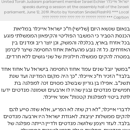
ישראל אייכלר United Torah Judaism parliament member Israel Eichler
speaks during a session at the assembly hall of the Israeli
parliament, June 12, 2019. Photo by Yonatan Sindel/Flash90 *** Local
Caption *** ????? ?????? ?? ??? ???? ???? ????? ????
בנאום שנשא היום (שלישי) ח"כ ישראל אייכלר במליאת
הכנסת הסביר כי המשבר הפוליטי והקיפאון הממשלתי פוגע
בכל אזרח בארץ, בכלכלה והמשק, וכן יוצר ריב ומדנים בין
האזרחים. כל זה נובע מהעלאת אחוז החסימה שיצר ליברמן
במטרה להקים ממשלה חילונית של שני גושים ללא חרדים.
"במשך יובל שנים עמד אחוז החסימה בישראל על אחוז אחד
בלבד" הזכיר ח"כ אייכלר. "כך היה מקום המדינה ועד שנת
תשנ"ב. אפילו בן גוריון שבשלב מסוים זכה למפלגה בת
חמישים מנדטים ובגין שהיו לו ארבעים ושמונה מנדטים ידעו
לתת ביטוי למפלגות קטנות" אמר אייכלר.
לדברי אייכלר, "לא רק שזה לא הפריע, אלא שזה סייע להם
להקים ממשלות יציבות. לאגודת ישראל היו ארבעה מנדטים
בלבד. לעזר ויצמן שלושה מנדטים ולדיין הייתה מפלגה של