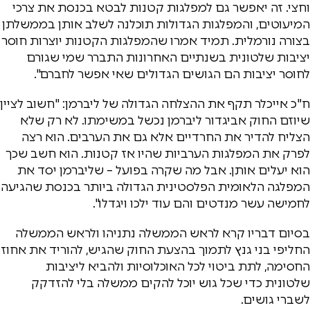
וחצי. זה יאפשר גם למפלגות קטנות לבטא בכנסת את צרכי
המיעוטים, והמפלגות הגדולות תוכלנה לשלב אותן בממשלתן
בצורה נורמלית. תמיד אמרו שהמפלגות הקטנות יוצרות חוסר
יציבות שלטונית בשנתיים האחרונות התברר שמי שגורם
לחוסר יציבות הם הגושים הגדולים שאי אפשר לחברם".
ח"כ אייכלר תקף את ההצלחה הגדולה של ליברמן: "חשוב לציין
שיוזם החוק אביגדור ליברמן נכשל במשימתו. לא רק שלא
הצליח להדיר את החרדיים אלא גם את הערבים. הוא רצה
לפרק את המפלגות הערביות שהיו אז קטנות. הוא חשב שכך
הוא יעלים אותן. אבל מה שקרה בפועל – שליברמן יסד את
המפלגה הלאומית הפלסטינית הגדולה ביותר בכנסת שהגיעה
לחמישה עשר מנדטים והם עוד ילכו ויגדלו".
בסיום דבריו קרא לראש הממשלה נתניהו ולראש הממשלה
החליפי בני גנץ לתמוך בהצעת החוק שהגיש, להוריד את אחוז
החסימה, לתת ביטוי לכל האוכלוסיות ולהביא ליציבות
שלטונית כדי שכל גוש יוכל להקים ממשלה בלי להזדקק
לשברי גושים.