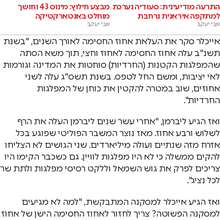
התרעה מודיעינית: סעודיה נערכת
מבצע חילוץ: מינוס 43 וחושך
למתקפה איראנית נרחבת
מוחלט באנטארקטיקה
אבי יעקב
אבי יעקב
אייכלר סקר את העלאת אחוז החסימה לאורך השנים, "בשנת
תשנ"ב עלה אחוז החסימה לאחוז וחצי, תוך משא הסתה
שהמפלגות הקטנות (החרדיות) סוחטות את המדינה וגורמות
לאי יציבות, ומשם החל לטפס. בשנת תשס"ג עלה לשני
אחוזים, שוב במטרה להקטין את כוחן של המפלגות
החרדיות".
ואז הגיע ליברמן, "אחרי עשר שנים ליברמן העלה את הרף
לשלוש ורבע אחוז. מאז נוצר המשבר הפוליטי שפוגע בכל
אזרח מזה שנתיים ועולה מיליארדים. שני הגושים לא הצליחו
להקים ממשלה כי לא היו מפלגות לוויין. גם כשכבר הקימו היו
צריכים לפרק את גוש השמאל וללקט רסיסי מפלגות ולתת שר
לכל נציג".
ואז הגיע אייכלר למסקנה המתבקשת, "למה לא מגיעים
למסקנה הפשוטה? צריך לחזור לאחוז החסימה הישן של אחוז