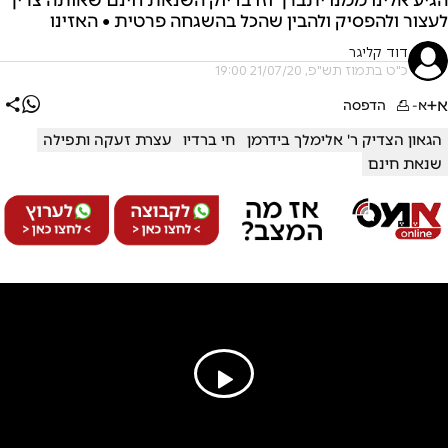
לעצור ולהפסיק ולהבין שהכל בהשגחה פרטית • האזינו
דוד קליגר
כ"ט בתמוז תש"פ, 21/07/20 19:00
א+
א-
הדפסה
הגאון הצדיק ר' אלימלך בידרמן
חי ברדיו
עצרת זעקה ותפילה
שנאת חינם