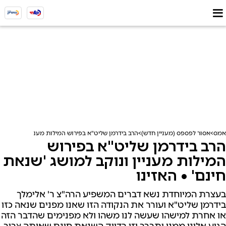
אמס
אסור לפספס (מעניין חדש)
הרב בידרמן שליט"א בפירוש המילות מעניין ונוקב למוש
הרב בידרמן שליט"א בפירוש
המילות מעניין ונוקב למושג 'שנאת
חינם' • האזינו
בעצרת המיוחדת נשא דברים המשפיע הרה"צ ר' אלימלך
בידרמן שליט"א ועורר את הנקודה הזו שאנו מפנים שנאה כזו
או אחרת למישהו שעשה לנו משהו ולא מפנימים שהדבר הזה
הגיע אלינו ממנו יתברך וזו בדיוק השנאת חינם שאותה צריך