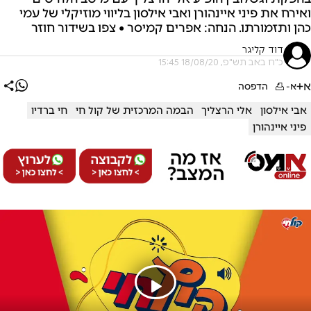
ואירח את פיני איינהורן ואבי אילסון בליווי מוזיקלי של עמי
כהן ותזמורתו. הנחה: אפרים קמיסר • צפו בשידור חוזר
דוד קליגר
כ"ח באב תש"פ, 18/08/20 15:45
א+
א-
הדפסה
אבי אילסון
אלי הרצליך
הבמה המרכזית של קול חי
חי ברדיו
פיני איינהורן