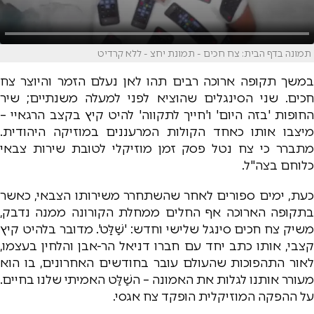
תמונה בדף הבית: צח חכים - תמונת יחצ - ללא קרדיט
במשך תקופה ארוכה רבים תהו לאן נעלם הזמר והיוצר צח
חכים. שני הסינגלים שהוציא לפני למעלה משנתיים; שיר
החופות 'בזה היום' ו'חייך לתקווה' להיט קיץ בקצב הרגאיי –
מיצבו אותו כאחד הקולות המרעננים במוזיקה היהודית.
מתברר כי צח נטל פסק זמן מוזיקלי לטובת שירות צבאי
כלוחם בצה"ל.
כעת, ימים ספורים לאחר שהשתחרר משירותו הצבאי, כאשר
בתקופה הארוכה אף החלים ממחלת הקורונה ממנה נדבק,
משיק צח חכים סינגל שלישי וחדש: 'שַׁלַּט'. מדובר בלהיט קיץ
קצבי, אותו כתב יחד עם חברו דניאל הר-אבן והלחין בעצמו,
לאור התהפוכות שהעולם עובר בחודשים האחרונים, בו הוא
מעורר אותנו לגלות את האמונה – השַׁלַּט האמיתי שלנו בחיים.
על ההפקה המוזיקלית הופקד צח אגסי.