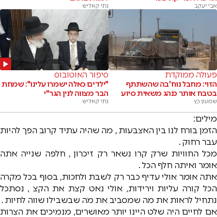
אבי יעקב
נתי קאליש
פעולה ממוקדת
סיפור האוטובוס
הזוי: מחבל נוח'בה שהשתתף
"ילדים כאלה ישמרו עלינו": שמחת
בטבח אותר כנהג משאית סיוע
הבר מצווה לנין הגר"י
שמעון כץ
נתי קאליש
מילים:
הזמן בורח לנו בין האצבעות , מה שהיה עתיד קרוב הפך להיות
עבר רחוק .
מכל החוויות שרק קרו נשאר רק זיכרון , חלפה שנייה אתה
אומר ואיתה חלף הכל .
אתה אומר אולי עדיף כבר רק לשבת ולחכות, בסוף בכל מקרה
הכל קורה עליות וירידות, אולי נאט קצת את הקצ , נסתכל
נתחיל לראות את מה שמסביב את מה שבשבילו שווה לחיות .
אם לחיים היה שלט היינו יותר מאושרים, מנמיכים את הצרות