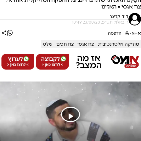
צח אגסי • האזינו
דוד קליגר
ג' באלול תש"פ, 23/08/20 10:49
א+
א-
הדפסה
מוזיקה אלטרנטיבית
צח אגסי
צח חכים
שלט