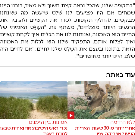
"בתקופה שלנו, שהכל נראה קצת חשוך ולא מאיר, רובנו היינו
שמחים אם היו מציעים לנו שַׁלַּט שיעשה מה שאנחנו
מבקשים. להחליף תקופות, לסדר את הקשיים ולהגביר את
הרגעים היותר מוצלחים", משתף צח. "השַׁלַּט האמיתי של
החיים הוא האמונה, שנותנת לנו את הכלים איך לקחת קשיים
ואיך לצלוח אותם. התפקיד שלנו הוא לגלות את האמונה
הזאת בתוכנו ובעצם את השַׁלַּט שלנו לחיים: 'אם לחיים היה
שלט, היינו יותר מאושרים'".
עוד באתר:
ללא הרדמה
אסונות בין הזמנים
אחרי יותר מ-30 שעות: האריות
נכדי ראש הישיבה: אח ואחות טבעו
הגיעו לאפריקה. צפו
למוות באגם