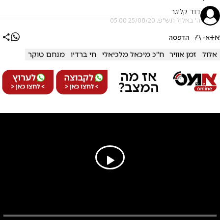
דוד קליגר
ה' באלול תש"פ, 25/08/20 05:00
א+
א-
הדפסה
אלול
זמן אוויר
ח"כ מיכאל מלכיאלי
חי ברדיו
מנחם טוקר