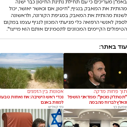
באמ"ן מעריכים כי עם תחילת נתינת החיסון כבר ישנה
מהותית את המאבק בנגיף, "חיסון, אם וכאשר יאושר, יכול
לשנות מהותית את המאבק במגיפת הקורונה, ולראשונה
לספק לאנשי הרפואה כלי מניעתי המכוון לנגיף עצמו במקום
הטיפולים הקיימים המכוונים לתסמינים אותם הוא מייצר".
עוד באתר:
תוך פחות מדקה
אסונות בין הזמנים
"תסתלק מכאן": ממדאני הושפל
נכדי ראש הישיבה: אח ואחות טבעו
ונאלץ לברוח מהבמה
למוות באגם
שמעון כץ
נתי קאליש