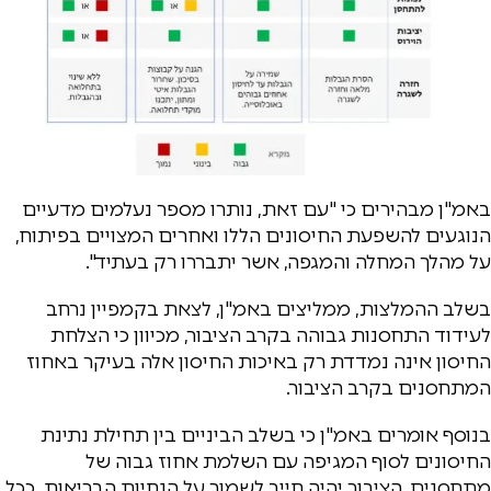
באמ"ן מבהירים כי "עם זאת, נותרו מספר נעלמים מדעיים
הנוגעים להשפעת החיסונים הללו ואחרים המצויים בפיתוח,
על מהלך המחלה והמגפה, אשר יתבררו רק בעתיד".
בשלב ההמלצות, ממליצים באמ"ן, לצאת בקמפיין נרחב
לעידוד התחסנות גבוהה בקרב הציבור, מכיוון כי הצלחת
החיסון אינה נמדדת רק באיכות החיסון אלה בעיקר באחוז
המתחסנים בקרב הציבור.
בנוסף אומרים באמ"ן כי בשלב הביניים בין תחילת נתינת
החיסונים לסוף המגיפה עם השלמת אחוז גבוה של
מתחסנים, הציבור יהיה חייב לשמור על הנחיות הבריאות. ככל