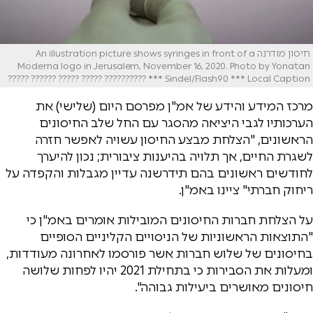
חיסון מודרנה An illustration picture shows syringes in front of a
Moderna logo in Jerusalem, November 16, 2020. Photo by Yonatan
Sindel/Flash90 *** Local Caption *** ?????????? ????? ????? ?????? ?????
מרכז המידע והידע של אמ"ן מפרסם היום (שלישי) את
הערכותיו לגבי היציאה מהסגר עם החל שלב החיסונים
הראשונים, "הצלחת מבצע החיסון עשויה לאפשר חזרה
לשגרת החיים, אך תלויה בהיענות ציבורית; נכון להיערך
לחודשים ראשונים בהם תידרשנה עדיין מגבלות והקפדה על
ריחוק חברתי" ציינו באמ"ן.
על הצלחת חברות החיסונים המובילות אומרים באמ"ן כי
"התוצאות הראשוניות של הניסויים הקליניים הסופיים
בחיסונים של שלוש חברות אשר פורסמו לאחרונה מעודדות,
ומעלות את הסבירות כי בתחילת 2021 יהיו לפחות שלושה
חיסונים מאושרים ביעילות גבוהה".