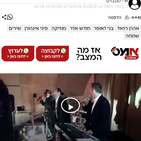
ארי טננבוים
ה' באדר תשפ"א, 17/02/21 11:36
עודכן: 29/12/24 00:38
א+
א-
הדפסה
אהרן רזאל
בני לאופר
חודש אדר
מוזיקה
פיני אינהורן
שירים
שמחה