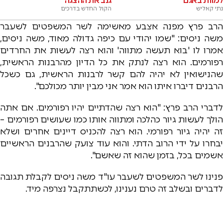
למוות באגם
גנב את ההצגה
נתי קאליש
הקול החדש בדרכים
הרב פרץ מפנה אצבע מאשימה לשר המשפטים לשעבר
משה ניסים: "שמו יהודי עם כיפה גדולה מאוד, משה ניסים,
אמרו לו 'בוא תעשה מתווה' והוא רצה לעשות את החרדים
רפורמים. הוא רצה לנתק את כל הדיון מהרבנות הראשית,
שהנישואין לא יהיה להם קשר לרבנות הראשית, גם כשכל
הרבנים דיברו איתו הוא אמר אני מבין יותר מכולכם".
לדברי הרב פרץ: "הוא רצה שהדתיים יהיו רפורמים. אם אתה
הולך לעשות גיור כהלכה ומתווה אותו כמו שעושים רפורמים –
זה יהיה גיור רפורמי. הוא רצה להכניס דיינים אחרים ושלא
יבחרו על ידי הרוב הדתי. והוא עוד צועק שהרבנים הראשיים
אשמים בכל, בזמן שהוא זה שאשם".
פנינו לשר המשפטים לשעבר עו"ד משה ניסים לקבלת תגובה
לדברים ובשלב זה טרם נענינו, לכשתתקבל נצרפה מיד.