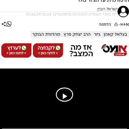
ישראל רובין
י"ח באדר תשפ"א, 02/03/21 08:55
עודכן: 29/12/24 00:46
א+
א-
הדפסה
בצלאל קאהן
גיור
הרב יצחק פרץ
מהדורת הבוקר