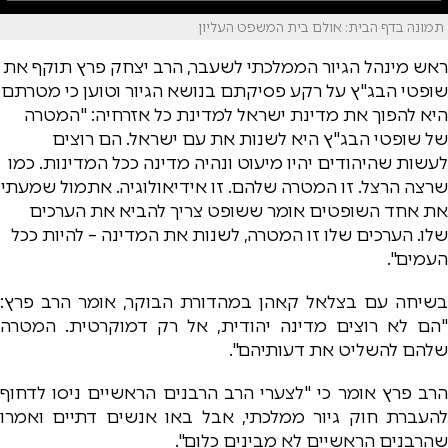
תמונה בדף הבית: אולם בית המשפט העליון
ראש מינהל הגיור הממלכתי לשעבר, הרב יצחק פרץ תוקף את
שופטי הבג"ץ על רקע פסיקתם בנושא הגיור וטוען כי מטרתם
היא להפוך את מדינת ישראל למדינת כל אזרחיה: "המטרה
של שופטי הבג"ץ היא לשנות את עם ישראל. הם רוצים
לעשות שהיהודים יהיו מיעוט ונהיה מדינה ככל המדינות. כמו
שרצה הרצל. זו המטרה שלהם. זו אידיאולוגיה. אתמול שמעתי
את אחד השופטים אומר ששופט צריך להביא את הערכים
שלו. הערכים שלו זו המטרה, לשנות את המדינה – להיות ככל
העמים".
בשיחה עם בצלאל קאהן במהדורת הבוקר, אומר הרב פרץ:
"הם לא רוצים מדינה יהודית, אל רק דמוקרטית. המטרה
שלהם להשליט את דעותיהם".
הרב פרץ אומר כי "לצערי הרב הרבנים הראשיים ניסו לדחוף
להעברת חוק גיור ממלכתי, אבל באו אנשים דתיים ואמרו
שהרבנים הראשיים לא מבינים כלום".