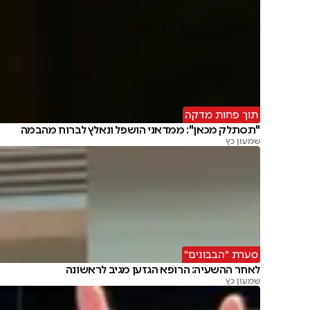
תוך פחות מדקה
"תסתלק מכאן": ממדאני הושפל ונאלץ לברוח מהבמה
שמעון כץ
סערת "הבבונים"
לאחר ההשעיה: הרופא הגזען מגיב לראשונה
שמעון כץ