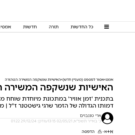
כל החדשות
תורה
חדשות
אמסי
אמס
אסור לפספס (מעניין חדש)
האישיות שנשקפה המשירה הטהורה
האישיות שנשקפה המשירה ה
בתכנית 'זמן אוויר' במתכונת מיוחדת שוחח מ
דמותו הגדולה של הזמר שרגי גישטטנר ז"ל | מד
ארי טננבוים
כ' באייר תשפ"א, 02/05/21 13:15
עודכן: 29/12/24 01:22
א+
א-
הדפסה