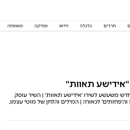
ם
חרדים
כלכלה
וידאו
מוזיקה
משפחה
"אידישע תאוות"
דש משעשע לשירו 'אידישע תאוות' | השיר עוסק
ם וה'פחותים' לכאורה | המילים והלחן של מוטי עצמו,