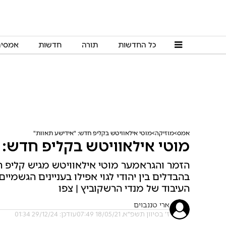
כל החדשות
תורה
חדשות
אמסי
אמס
מוזיקה
מוטי אילאוויטש בקליפ חדש: "אידישע תאוות"
מוטי אילאוויטש בקליפ חדש: 
הזמר והגראמער מוטי אילאוויטש מגיש קליפ ח
בהבדלים בין יהודי לגוי אפילו בעניינים הגשמיי
העיבוד של מנדי הרשקוביץ | צפו
ארי טננבוים
ז' בסיוון תשפ"א, 18/05/21 07:49
עודכן: 29/12/24 01:34