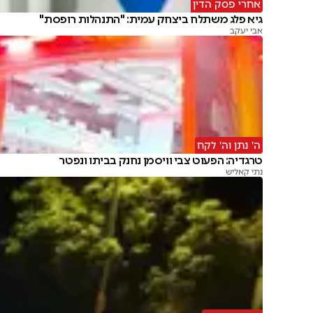
אחרי פסק הדין
גיא פלג משתלח ביצחק עמית: "התנהלות רופסת"
אבי יעקב
ה' נתן וה' לקח
טרגדיה: הפעוט צבי וויסמן נחנק בביתו ונפטר
נתי קאליש