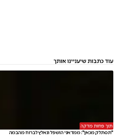
עוד כתבות שיעניינו אותך
תוך פחות מדקה
"תסתלק מכאן": ממדאני הושפל ונאלץ לברוח מהבמה