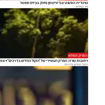
טרגדיה: הפעוט צבי וויסמן נחנק בביתו ונפטר
נתי קאליש
הפרק המלא
רחובות שרה: הפרק העשירי של 'הקול החדש בדרכים' • צפו
הקול החדש בדרכים