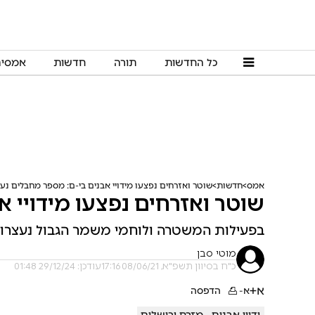
כל החדשות
תורה
חדשות
אמסי
אמס
חדשות
שוטר ואזרחים נפצעו מידויי אבנים בי-ם: מספר מחבלים נעצ
שוטר ואזרחים נפצעו מידויי א
בפעילות המשטרה ולוחמי משמר הגבול נעצרו ש
מוטי סבן
כ"ח בסיוון תשפ"א, 08/06/21 17:16
עודכן: 29/12/24 01:48
א+
א-
הדפסה
ידויי אבנים
מזרח ירושלים