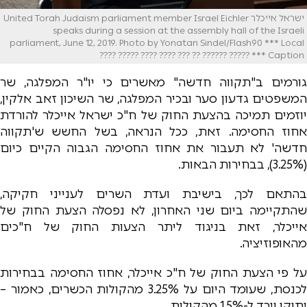
ישראל אייכלר United Torah Judaism parliament member Israel Eichler
speaks during a session at the assembly hall of the Israeli
parliament, June 12, 2019. Photo by Yonatan Sindel/Flash90 *** Local
Caption *** ????? ?????? ?? ??? ???? ???? ????? ????
גורמים ב"תקווה חדשה" מאשרים כי יו"ר המפלגה, שר
המשפטים גדעון סער ובכיר המפלגה, שר השיכון זאב אלקין,
יוזמים תמיכה בהצעת החוק של ח"כ ישראל אייכלר להורדת
אחוז החסימה. זאת, ככל הנראה, בשל החשש ש'תקווה
חדשה' לא תעבור את אחוז החסימה הגבוה הקיים כיום
(3.25%), בבחירות הבאות.
בהתאם לכך, בישיבת ועדת השרים לענייני חקיקה,
שהתקיימה ביום שני האחרון, לא נפסלה הצעת החוק של
אייכלר, זאת בניגוד ליתר הצעות החוק של ח"כים
מהאופוזיציה.
על פי הצעת החוק של ח"כ אייכלר, אחוז החסימה בבחירות
לכנסת, שעומד היום על 3.25% מהקולות הכשרים, כאמור –
יתוקן וירד ל-1.5% מהקולות.