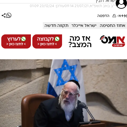
ישראל רובין
י"ב באב תשפ"א, 21/07/21 09:14
עודכן: 23/12/24 01:09
א+
א-
הדפסה
אחוז החסימה
ישראל אייכלר
תקווה חדשה