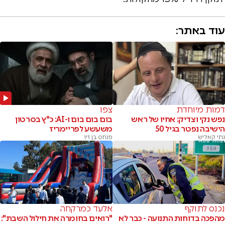
עוד באתר:
דמות מיוחדת
צפו
נפש נקי וצדיק: אחיו של ראש
בום בום בום ו-AI: כ"ץ בסרטון
הישיבה נפטר בגיל 50
משעשע לפריימריז
נתי קאליש
פנחס בן זיו
נכנס לתוקף
אלעד כמרקחה
מהפכה בדוחות התנועה - כבר לא
"רואים בחומרה את חילול השבת":