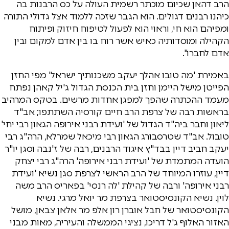
הרב דהאן שכיום מוכתר רשמית העולה על כס הרבנות בה
כיהנו רבנים דגולים. הוא הגבר שזכה ללמוד אצל גדולי התורה
ומפיהם הוא חי, וראוי הוא לפעול לטיפוח חיזוק ופיתוח
הקהילה ומוסדותיה כאיש אשר רוח בו בין אדם למקום ובין
אדם לחברו".
באמירת 'מה טובו אהלך יעקב משכנותיך ישראל' מפי החזן
הפייטן מישל היימן וחזן בית הכנסת הגדול ג'יל קאהן נפתח
מעמד ההכתרה שהפך למפגן אחדות מרשים. בטקס המרהיב
בראשות רבה של צרפת הרב חיים קורסיה השתתפו; אב"ד
ליאון וחבר ביה"ד הגדול של 'ועידת רבני אירופה הגאון רבי יחי'
טובול. אב"ד שטרסבורג הגאון רבי מיכאל שמרלא, הרה"ג רבי
יעקב חביב דיין בבד"ץ איגוד הרבנים, רבה של ז'נבה וסגן יו"ר
הועדה המתמדת של 'ועידת רבני אירופה' הרה"ג רבי יצחק
דיין, עוזרו המיוחד של הרב הראשי לצרפת סגן נשיא 'ועידת
רבני אירופה' ורבה של קהילת 'לה רנסי' בפאריס הרב משה
לוין. נשיא הקונסיסטואר בצרפת מר יואל מרגי. נשיא
הקונסיסטואר של חבל אוברן רון אלפ מר אלאן צבאן, מושל
האזור האלוף ג'ל דריכו, נציגי הממשלה והעיריה, מאות מבני