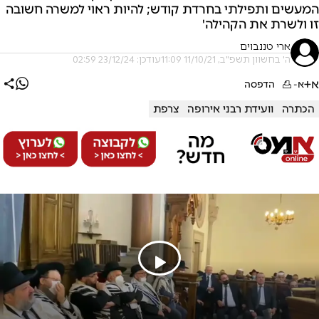
המעשים ותפילתי בחרדת קודש; להיות ראוי למשרה חשובה
זו ולשרת את הקהילה'
ארי טננבוים
ה' בחשוון תשפ"ב, 11/10/21 11:09
עודכן: 23/12/24 02:59
א+
א-
הדפסה
הכתרה
וועידת רבני אירופה
צרפת