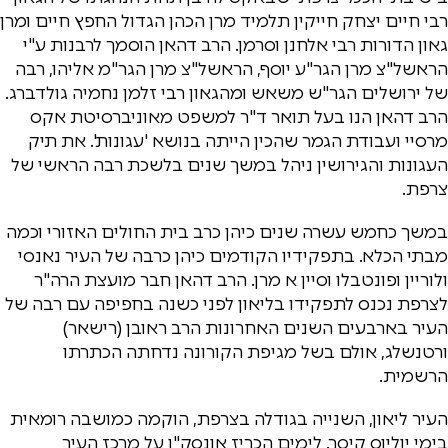
רבי חיים יצחק חייקין תלמיד מרן הכהן הגדול החפץ חיים ומרן
גאון הדורות רבי אלחנן וסרמן. הרב דהאן הוסמך לרבנות ע"י
הראשל"צ מרן הגר"ע יוסף, הראשל"צ מרן הגר"מ אליהו, רבה
של ירושלים הגר"ש משאש ומהגאון רבי זלמן נחמיה גולדברג.
הרב דהאן הנו בעל תואר ד"ר למשפט מאוניברסיטת אקס
מרסיי ועבודת הגמר שהכין הייתה בנושא 'עגונות'. את תיק
העגונות והגירושין ניהל במשך שנים בלשכת רבה הראשי של
צרפת.
במשך כחמש עשרה שנים כיהן כרב בית החולים האזורי וכמה
מבתי הכלא. בתפקידיו הקודמים כיהן כרבה של העיר נאנסי
ולוריין ופונטבלו וסיין א מרן. הרב דהאן חבר מועצת הרה"ר
לצרפת נכנס לתפקידו בליאון לפני כשנה בחפיפה עם רבה של
העיר בארבעים השנים האחרונות הרב ראובן (רישאר)
ורטנשלג, אולם בשל מגיפת הקורונה נדחתה הכתרתו
הרשמית.
העיר ליאון, השנייה בגודלה בצרפת, הוקמה כמושבה רומאית
בימי יוליוס קיסר. לימים הכריז אונסק"ו על מרכז העיר