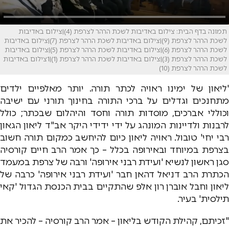
תמונה בדף הבית: צילום באדיבות לשכת הרהר לצרפת (4)|צילום באדיבות
לשכת הרהר לצרפת (9)|צילום באדיבות לשכת הרהר לצרפת (7)|צילום באדיבות
לשכת הרהר לצרפת (6)|צילום באדיבות לשכת הרהר לצרפת (5)|צילום באדיבות
לשכת הרהר לצרפת (3)|צילום באדיבות לשכת הרהר לצרפת (1)|1צילום באדיבות
לשכת הרהר לצרפת (10)
'ליאון של ימינו ראויה לכתר תורה. יותר מאלפיים ילדים
מתחנכים וגדלים על ברכי התורה בחינוך תורני עם ישיבה
וכוללי אברכים, מוסדות תורה וחסד והיהלום שבכתר; כולל
לרבנות ולדיינות המונהג על ידי ידידי היקר אב"ד ליאון הגאון
רבי יחי' טובול. ראויה ליאון כיום להיחשב כמקום תורה חשוב
בצרפת במיוחד ובאירופה בכלל – כך אמר הרב חיים קורסיה
סגן ראשון לנשיא 'ועידת רבני אירופה' ורבה של צרפת במעמד
הכתרת הרב דניאל דהאן חבר 'ועידת רבני אירופה' כרבה של
ליאון וחבל אוברן רון אלפ שהתקיים בבית הכנסת הגדול 'קאי
תילסית' בעיר.
"זכיתם, קהילת הקודש בליאון – אמר הרב קורסיה – להכיר את