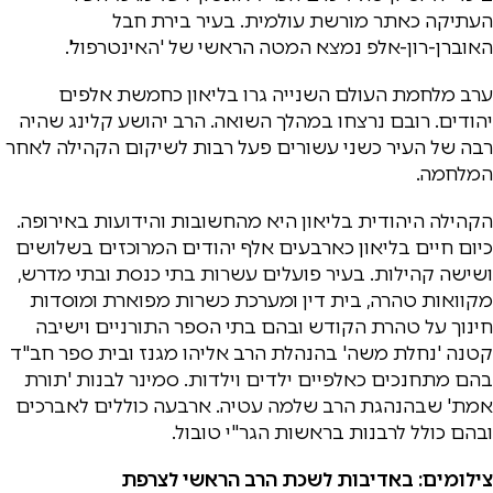
העתיקה כאתר מורשת עולמית. בעיר בירת חבל
האוברן-רון-אלפ נמצא המטה הראשי של 'האינטרפול'.
ערב מלחמת העולם השנייה גרו בליאון כחמשת אלפים
יהודים. רובם נרצחו במהלך השואה. הרב יהושע קלינג שהיה
רבה של העיר כשני עשורים פעל רבות לשיקום הקהילה לאחר
המלחמה.
הקהילה היהודית בליאון היא מהחשובות והידועות באירופה.
כיום חיים בליאון כארבעים אלף יהודים המרוכזים בשלושים
ושישה קהילות. בעיר פועלים עשרות בתי כנסת ובתי מדרש,
מקוואות טהרה, בית דין ומערכת כשרות מפוארת ומוסדות
חינוך על טהרת הקודש ובהם בתי הספר התורניים וישיבה
קטנה 'נחלת משה' בהנהלת הרב אליהו מגנז ובית ספר חב"ד
בהם מתחנכים כאלפיים ילדים וילדות. סמינר לבנות 'תורת
אמת' שבהנהגת הרב שלמה עטיה. ארבעה כוללים לאברכים
ובהם כולל לרבנות בראשות הגר"י טובול.
צילומים: באדיבות לשכת הרב הראשי לצרפת