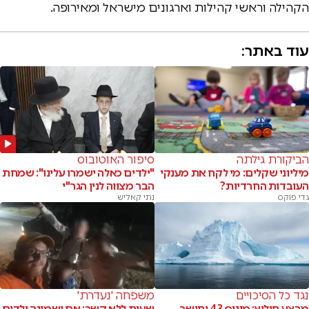
הקהילה וראשי קהילות וארגונים מישראל ומאירופה.
עוד באתר:
הביקורת גילתה
סיפור האוטובוס
מיליוני שקלים: מי לקח את מענקי
"ילדים כאלה ישמרו עלינו": שמחת
העובדות החרדיות?
הבר מצווה לנין הגר"י
גדי פוקס
נתי קאליש
נגד כל הסיכויים
משפחה 'נעדרת'
מבצע חילוץ: מינוס 43 וחושך
שעות ללא קשר: אם ושמונה ילדים