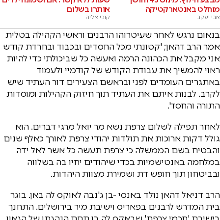
מוחלט באנטארקטיקה
אותרו בשלום
אבי יעקב
קובי אליה
בנאום נרגש לאחר שעיטרוהו הרבנים וראשי הקהילה בטלית
אמר הרב דהאן; 'קטונתי מכל החסדים ובכבוד ובחרדת קודש
אני מקבל את הכהונה הרמה ואעשה כל שביכולתי כדי להיות
ראוי להמשיך את עבודת הקודש של קודמיי ולעמוד
באתגרים העומדים לפני ובראשם הצעירים דור העתיד שיש
לקרב. לבנות איתם את העתיד תוך חיזוק הקהילות ומוסדות
התורה והחסד'.
לאחר תפילה לשלום צרפת נשא מר יואל מרגי דברים. הוא
גולל דקות ארוכות את תולדות יהודי צרפת לאורך כאלף שנים
והבטיח בשם הממשלה כי צרפת תעשה כל אשר לאל ידה
במלחמה באנטישמיות בכדי שיהודים יחיו בה בשלווה
ובביטחון תוך חופש דת ושמירת מצוות היהדות.
הרב דניאל דהאן נולד באנסי -בן ג'נבה לאוקס לה באן. בוגר
בית המדרש לרבנים בפאריס וישיבת מיר בירושלים. התחנך
בישיבת 'חכמי צרפת' שבאקס לה בן תחת הנהגתו של הגאון