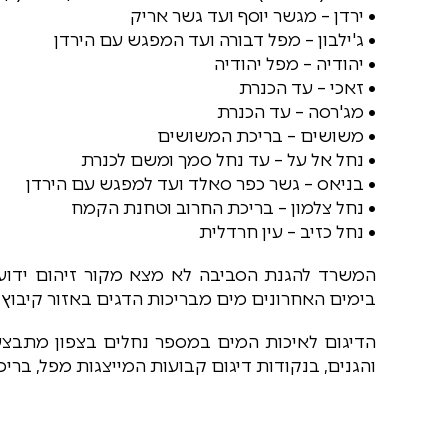
• ירדן – מגשר יוסף ועד גשר אריק
• ג'ילבון – מפל דבורה ועד המפגש עם הירדן
• יהודיה – מפל יהודיה
• זאכי – עד הכנרת
• מג'רסה – עד הכנרת
• משושים – בריכת המשושים
• נחל אל על – עד נחל סמך ומשם לכנרת
• בניאס – גשר כפר סאלד ועד למפגש עם הירדן
• נחל צלמון – בריכת החרוב וטחנת הקמח
• נחל כזיב – עין חרדלית
המשרד להגנת הסביבה לא מצא מקור זיהום ידוע
בימים האחרונים מים מבריכות הדגים באזור קיבוץ ד
הדיגום לאיכות המים במספר נחלים בצפון מתב
והגנים, בנקודות דיגום קבועות המייצגות מפל, ברי