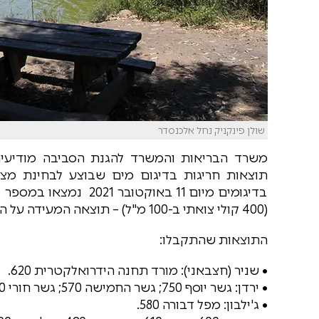
שולן פינקניק נחל אלכנסדר
משרד הבריאות והמשרד להגנת הסביבה מודיעים 
תוצאות חריגות בדיגום מים שבוצע לבחינת מצב
בדיגומים מיום 11 באוק
(400 קולי צואתי ב-100 מ"ל) – תוצאה המעידה על הימצאות זיהום במים.
התוצאות שהתקבלו:
• שניר (חצבאני): מורד תחנה הידרואלקטרית 620.
• ירדן: גשר יוסף 750; גשר החמישה 570; גשר חורי 560; מיצד עתרת 550; גשר אריק 620.
• ג'ילבון: מפל דבורה 580.