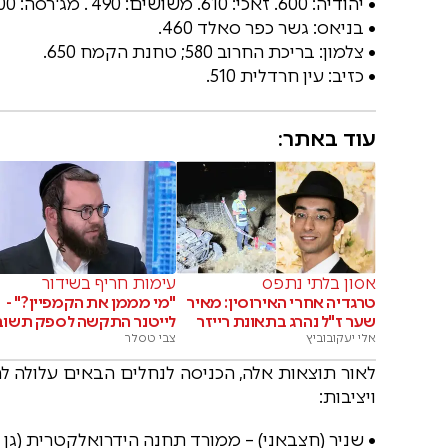
• יהודיה: 600. זאכי: 610. משושים: 490 . מג'רסה: 1800. אל על: מפל שחור: 1,900
• בניאס: גשר כפר סאלד 460.
• צלמון: בריכת החרוב 580; טחנת הקמח 650.
• כזיב: עין חרדלית 510.
עוד באתר:
אסון בלתי נתפס
עימות חריף בשידור
טרגדיה אחרי האירוסין: מאיר
"מי מממן את הקמפיין?" -
שער ז"ל נהרג בתאונת רייזר
לייטנר התקשה לספק תשוב
אלי יעקובוביץ
צבי טסלר
לאור תוצאות אלה, הכניסה לנחלים הבאים עלולה לה
ויציבות:
• שניר (חצבאני) – ממורד תחנה הידרואלקטרית (גן 