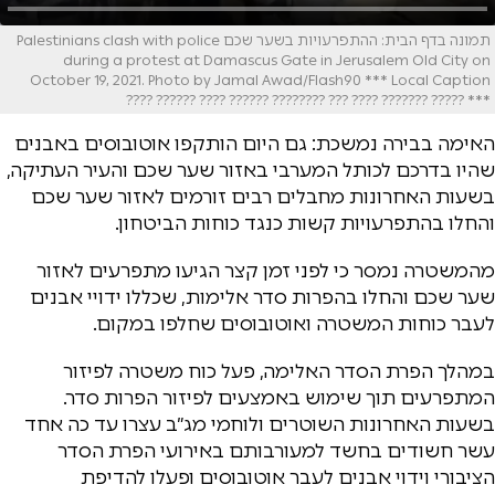
תמונה בדף הבית: ההתפרעויות בשער שכם Palestinians clash with police
during a protest at Damascus Gate in Jerusalem Old City on
October 19, 2021. Photo by Jamal Awad/Flash90 *** Local Caption
*** ????? ??????? ???? ??? ???????? ?????? ???? ?????? ????
האימה בבירה נמשכת: גם היום הותקפו אוטובוסים באבנים
שהיו בדרכם לכותל המערבי באזור שער שכם והעיר העתיקה,
בשעות האחרונות מחבלים רבים זורמים לאזור שער שכם
והחלו בהתפרעויות קשות כנגד כוחות הביטחון.
מהמשטרה נמסר כי לפני זמן קצר הגיעו מתפרעים לאזור
שער שכם והחלו בהפרות סדר אלימות, שכללו ידויי אבנים
לעבר כוחות המשטרה ואוטובוסים שחלפו במקום.
במהלך הפרת הסדר האלימה, פעל כוח משטרה לפיזור
המתפרעים תוך שימוש באמצעים לפיזור הפרות סדר.
בשעות האחרונות השוטרים ולוחמי מג״ב עצרו עד כה אחד
עשר חשודים בחשד למעורבותם באירועי הפרת הסדר
הציבורי וידוי אבנים לעבר אוטובוסים ופעלו להדיפת