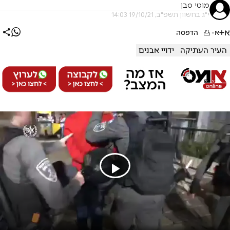
מוטי סבן
י"ג בחשוון תשפ"ב, 19/10/21 14:03
א+
א-
הדפסה
העיר העתיקה
ידויי אבנים