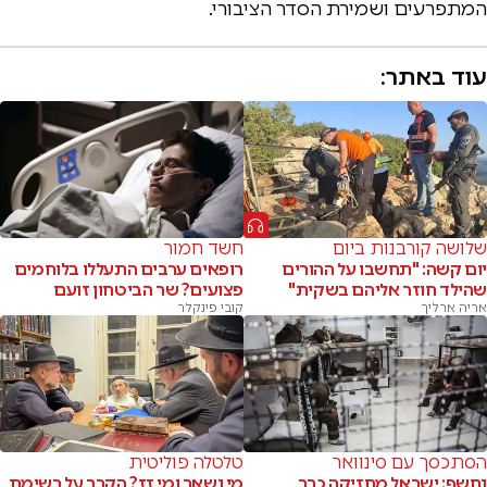
המתפרעים ושמירת הסדר הציבורי.
עוד באתר:
שלושה קורבנות ביום
חשד חמור
יום קשה: "תחשבו על ההורים
רופאים ערבים התעללו בלוחמים
שהילד חוזר אליהם בשקית"
פצועים? שר הביטחון זועם
אריה ארליך
קובי פינקלר
הסתכסך עם סינוואר
טלטלה פוליטית
נחשף: ישראל מחזיקה כבר
מי נשאר ומי זז? הקרב על רשימת