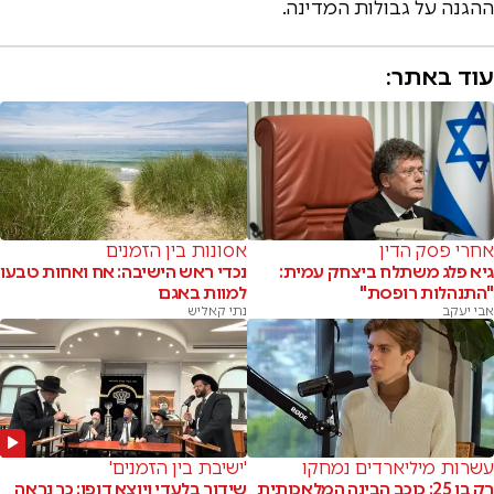
ההגנה על גבולות המדינה.
עוד באתר:
אחרי פסק הדין
אסונות בין הזמנים
גיא פלג משתלח ביצחק עמית:
נכדי ראש הישיבה: אח ואחות טבעו
"התנהלות רופסת"
למוות באגם
אבי יעקב
נתי קאליש
עשרות מיליארדים נמחקו
'ישיבת בין הזמנים'
רק בן 25: כוכב הבינה המלאכותית
שידור בלעדי ויוצא דופן: כך נראה