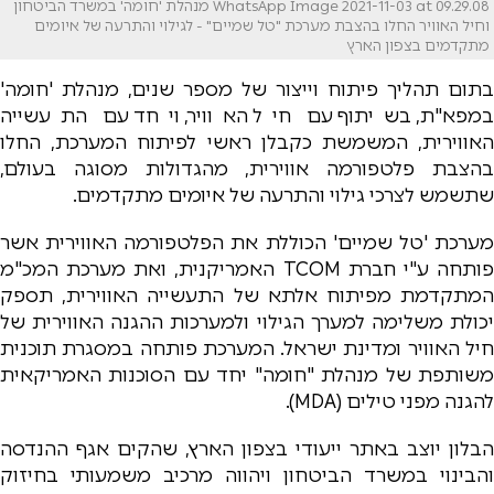
WhatsApp Image 2021-11-03 at 09.29.08 מנהלת 'חומה' במשרד הביטחון
וחיל האוויר החלו בהצבת מערכת "טל שמיים" - לגילוי והתרעה של איומים
מתקדמים בצפון הארץ
בתום תהליך פיתוח וייצור של מספר שנים, מנהלת 'חומה'
במפא"ת, בשיתוף עם חיל האוויר, ויחד עם התעשייה
האווירית, המשמשת כקבלן ראשי לפיתוח המערכת, החלו
בהצבת פלטפורמה אווירית, מהגדולות מסוגה בעולם,
שתשמש לצרכי גילוי והתרעה של איומים מתקדמים.
מערכת 'טל שמיים' הכוללת את הפלטפורמה האווירית אשר
פותחה ע"י חברת TCOM האמריקנית, ואת מערכת המכ"מ
המתקדמת מפיתוח אלתא של התעשייה האווירית, תספק
יכולת משלימה למערך הגילוי ולמערכות ההגנה האווירית של
חיל האוויר ומדינת ישראל. המערכת פותחה במסגרת תוכנית
משותפת של מנהלת "חומה" יחד עם הסוכנות האמריקאית
להגנה מפני טילים (MDA).
הבלון יוצב באתר ייעודי בצפון הארץ, שהקים אגף ההנדסה
והבינוי במשרד הביטחון ויהווה מרכיב משמעותי בחיזוק