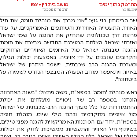
התרסק בתוך ימים
מושב בית דין • צפו
שמעון כץ
הרב נחום נוסבכר
שר הביטחון בני גנץ: "אני מברך את מנהלת חומה, את חיל
האוויר, התעשייה האווירית והשותפים האמריקניים, על עוד
פריצת דרך טכנולוגית שתחזק את ההגנה על שמי ישראל
ואזרחי ישראל. הצלחת המערכת החדשה מבצרת את חומת
ההגנה שבנתה ישראל מול האיומים האוויריים הרחוקים
והקרובים שנבנים על ידי אויביה. באמצעות יכולות הגילוי,
ומערכת ההגנה הרב שכבתית, יישמר היתרון של ישראל
באזור, ויתאפשר מרחב הפעולה המבצעי הנדרש לשמירה על
ביטחונה".
ראש מנהלת 'חומה' במפא"ת, משה פתאל: "בשנה האחרונה
הוכחנו במספר רב של ניסויים מוצלחים את יכולת
ההתמודדות של כלל מערך ההגנה הרב-שכבתית של ישראל
מול איומים מתקדמים ובהם טילי שיוט. מנהלת חומה
במפא"ת, יחד עם הסוכנות האמריקאית להגנה מפני טילים,
בשיתוף חיל האוויר והתעשיות ממשיכות לחזק את יכולות
הגילוי של ישראל. בלון הגילוי האווירי ישייט בגובה רב, יצפה