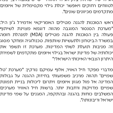
לטווחים רחוקים ויאפשר יכולת גילוי מקסימלית של איומים
מתקדמים מכיוונים שונים".
ראש הסוכנות להגנה מטילים האמריקאי אדמירל ג'ון היל:
"מערכת הסנסור המוגבה מהווה דוגמא מצוינת לשיתוף
פעולה בין הסוכנות להגנה מטילים (MDAׂ) למנהלת חומה
במשרד הביטחון ולתעשיות שותפות. טכנולוגיה ומחקר מסוג
זה מניבות תועלת לשתי המדינות. מערכת זו תשפר את
יכולותיה של מדינת ישראל בגילוי איומים מתקדמים לשמירת
היתרון הצבאי האיכותי הישראלי."
מדברי מפקד חיל האויר, אלוף עמיקם נורקין: "מערכת 'טל
שמיים' תהווה מרכיב משמעותי בחיזוק ההגנה על גבולות
המדינה אל מול מגוון איומים ויתרום ליכולות בניית תמונת
שמיים מדויקות ורחבות יותר. ברשות חיל האוויר מערכים
המשלבים כוחות בהגנה ובהתקפה, המגנים על שמי מדינת
ישראל וריבונותה".