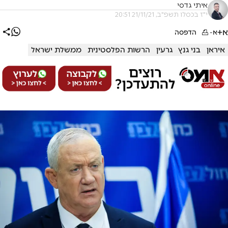
איתי גדסי
י"ז בכסלו תשפ"ב, 21/11/21 20:51
א+
א-
הדפסה
איראן
בני גנץ
גרעין
הרשות הפלסטינית
ממשלת ישראל