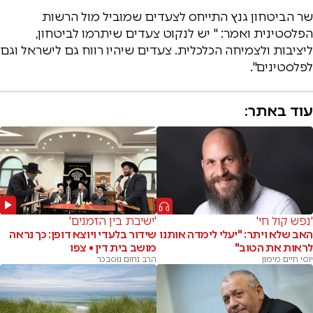
שר הביטחון גנץ התייחס לצעדים שמוביל מול הרשות
הפלסטינית ואמר: " יש לנקוט צעדים שיתרמו לביטחון,
ליציבות ולצמיחה הכלכלית. צעדים שיהיו רווח גם לישראל וגם
לפלסטינים".
עוד באתר:
'נפש קול חי'
'ישיבת בין הזמנים'
האב שלא ויתר: "יעלי לימדה אותנו
שידור בלעדי ויוצא דופן: כך נראה
לראות את הטוב"
מושב בית דין • צפו
יוסי חיים מימון
הרב נחום נוסבכר