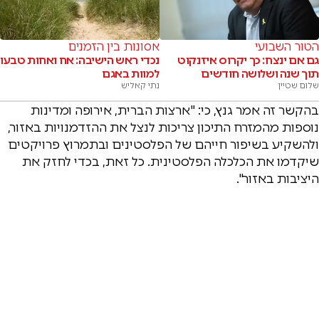
הטור השבועי
אסונות בין הזמנים
גם אם ינצח: כך יקרוס איזנקוט
נכדי ראש הישיבה: אח ואחות טבעו
תוך שנה ושלושה חודשים
למוות באגם
שלום שטיין
נתי קאליש
בהקשר זה אמר גנץ, כי: "ארצות הברית, אירופה ומדינות
נוספות מהמזרח התיכון צריכות לנצל את ההזדמנויות באזור,
ולהשקיע בשיפור חייהם של הפלסטינים ובתמרוץ פרויקטים
שיקדמו את הכלכלה הפלסטינית. כל זאת, בכדי לחזק את
היציבות באזור".