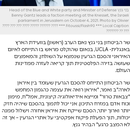
בני גנץ Head of the Blue and White party and Minister of Defense
Benny Gantz leads a faction meeting at the Knesset, the Israeli
parliament in Jerusalem on October 4, 2021. Photo by Olivier
Fitoussi/Flash90 *** Local Caption *** ???? ?????? ????? ???? ??? ??? ????
??? ?? ???????
שר הביטחון בני גנץ נאם הערב (ראשון) בוועידת הארץ
באנגלית- UCLA, בנאום שהוקלט מראש בו התייחס לאיום
האיראני והסכם הגרעין שנמצא על השולחן, והמאמצים
שעושה בזירה הפלסטינית תוך קריאה לעזרה ממדינות
העולם.
שר הביטחון התייחס להסכם הגרעין שעומד בין איראן
לארה"ב ואמר, "איראן רואה את עצמה כהגמון המחמש
"צבאות טרור" ומייצא אידיאולוגיה קיצונית, אמל"ח, מימון
וכוח אדם במזרח התיכון. אני יכול לתמוך בהסכם שיהיה חזק
יותר וארוך יותר, הסכם שייקח את איראן אחורה וישלול ממנה
יכולות, תוך הפעלת פיקוח אפקטיבי על אתרי הגרעין – אך זה
לא המצב כרגע" הבהיר גנץ.