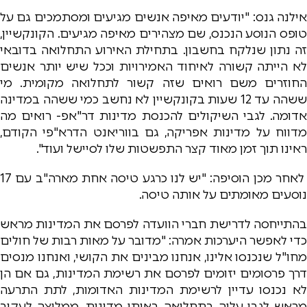
אילנה גנס: "יודעים מאיפה אנשים מגיעים ומסתמכים גם על
טופס הנוסע הנכנס, שם מצהירים מאיפה מגיעים. הקונקשיין,
זה נתון שנלקח בחשבון. בתחילת האירוע התחלואה בדובאי
לא הייתה קשורה לאיחוד האמירויות וככל שיש יותר אנשים
החוזרים משם רואים שזה קשור לתחלואה מקומית. מי
ששהה עד 12 שעות בקונקשיין לא נחשב כמי ששהה במדינה
אדומה. לגבי השיקולים להכנסת מדינות דר"אפ- רואים מה
מדווח על מדינות אפריקה, גם בווריאנט הדרא"פי הקודם,
ראינו תוך זמן מאוד קצר התפשטות שלו לסיישל ועוד".
לאחר מכן הוסיפה: "יש לנו כרגע טיסה אחת מארה"ב עם 17
נוסעים מאומתים על אותה טיסה.
בהתייחסה לדרישת חברי הוועדה לפרסם את המדינות מראש
כדי לאפשר היערכות אמרה: "מדובר על מאות רבות של חולים
מחו"ל שנכנסו אלינו, אנחנו מבינים את הקושי, ואנחנו מנסים
דרך פרסומים יזומים לפרסם את רשימת המדינות, גם אם הן
לא נכנסו עדיין לרשימת המדינות האדומות, לתת התרעה
מראש לגבי עליה בתחלואה באותן מדינות. ממליצה לעקוב