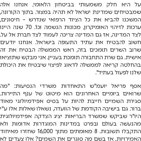
על היא חלק משמעותי בביטחון הלאומי, אנחנו אלה
שמבטיחים שמדינת ישראל לא תהיה במצור. בתוך הקורונה,
המשכנו להביא את כל הציוד הרפואי שנדרש – חיסונים,
ערכות לזיהוי האומיקרון, מכונות הנשמה וכו'. 70 שנה היינו
לצד המדינה, אז גם המדינה צריכה לעמוד לצד חברת אל על.
חשוב להבטיח את עתיד התעופה בישראל. אנחנו יודעים
שרוב השרים תומכים בזה, ראש הממשלה הבטיח את זה
אישית. גם שרת התחבורה תומכת בעניין. אני מבקש שתוציאו
בהחלטה קריאה לממשלה לדאוג לפיצוי שיבטיח את היכולת
שלנו לפעול בעתיד".
אסף פריאל יועמ"ש התאחדות משרדי הנסיעות: "מה
שרואים ביומיים האחרונים הוא מיטוט של ענף התיירות.
סגירת השמיים חייבת להיות על בסיס אפידמיולוגי מאוד
ברור. גם בישיבה הקודמת של הוועדה, נשאלו שאלות אלו ע"י
היו"ר שביקש שמשרד הבריאות יציג הצדקה אפידמיולוגית
מהנעשה בעולם ובפרט במדינות המוגדרות אדומות ולא
התקבלו תשובות. 8 מאומתים מתוך 16,000 שחזרו מאיחוד
האמירויות, אז בשם מה סוגרים את השמים? אלו צעדים לא