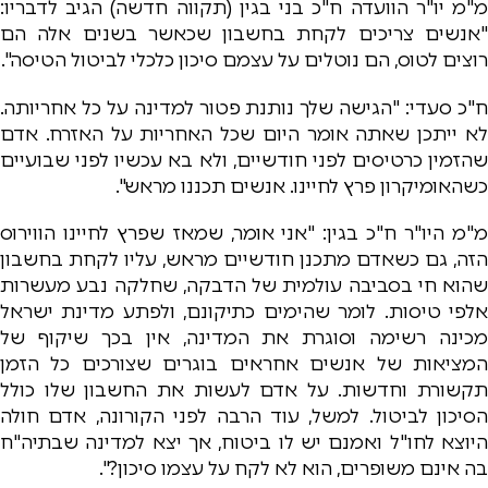
מ"מ יו"ר הוועדה ח"כ בני בגין (תקווה חדשה) הגיב לדבריו:
"אנשים צריכים לקחת בחשבון שכאשר בשנים אלה הם
רוצים לטוס, הם נוטלים על עצמם סיכון כלכלי לביטול הטיסה".
ח"כ סעדי: "הגישה שלך נותנת פטור למדינה על כל אחריותה.
לא ייתכן שאתה אומר היום שכל האחריות על האזרח. אדם
שהזמין כרטיסים לפני חודשיים, ולא בא עכשיו לפני שבועיים
כשהאומיקרון פרץ לחיינו. אנשים תכננו מראש".
מ"מ היו"ר ח"כ בגין: "אני אומר, שמאז שפרץ לחיינו הווירוס
הזה, גם כשאדם מתכנן חודשיים מראש, עליו לקחת בחשבון
שהוא חי בסביבה עולמית של הדבקה, שחלקה נבע מעשרות
אלפי טיסות. לומר שהימים כתיקונם, ולפתע מדינת ישראל
מכינה רשימה וסוגרת את המדינה, אין בכך שיקוף של
המציאות של אנשים אחראים בוגרים שצורכים כל הזמן
תקשורת וחדשות. על אדם לעשות את החשבון שלו כולל
הסיכון לביטול. למשל, עוד הרבה לפני הקורונה, אדם חולה
היוצא לחו"ל ואמנם יש לו ביטוח, אך יצא למדינה שבתיה"ח
בה אינם משופרים, הוא לא לקח על עצמו סיכון?".