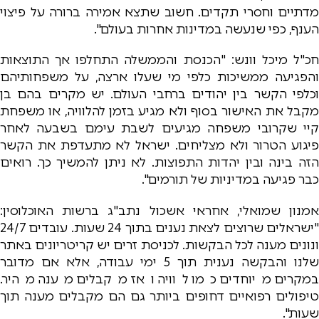
מדתיים וחסרי תקדים. חשוב שתצא אמירה ברורה על פיצוי
הענף, כפי שנעשה במדינות אחרות בעולם".
חכ"ל מיכל וונש: "הכנסת והממשלה התחלפו אך התוצאות
והפגיעה ממשיכות כלפי מי שעלו ארצה, על משפחותיהם
וכלפי הקשר בין יהודים ברחבי העולם. יש מקרים בהם בן
מקבל את האישור בסוף ולא מגיע בזמן להלוויה, או משפחת
קיי שקרובי משפחה מגיעים לשבת עימם בשבעה לאחר
פיגוע הטרור ולא מצליחים. ישראל לא מתעדפת את הקשר
הזה בינה ובין יהדות התפוצות. לא ניתן להמשיך כך. רואים
כבר פגיעה במדיניות של תורמים".
אמנון שמואלי, אחראי אשכול נתב"ג ברשות האוכלוסין:
"ישראלים שרוצים לצאת נענים בתוך 24 שעות. עובדים 24/7
ונונים מענה לכל הבקשות. לכניסת זרים יש קריטריונים באתר
שלנו והבקשה נענית תוך 5 ימי עבודה, אלא אם מדובר
במקרים מיוחדים כמו לוויה ואז מקבלים מענה מהיר.
טיפולים רפואיים דחופים ביותר גם הם מקבלים מענה תוך
שעות".