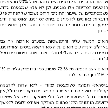
שכמות החוזרים המחוסנים היא גבוהה אבל 90% מהאנשים
הנוסעים למדינות אלו מוגנים, לכן לא פלא שמספרם גדול.
כשמסתכלים על שיעורי החולים, היחס נשמר של לפחות פי 3
הדבקות באנשים לא מוגנים ביחס למוגנים. האומיקרון יודע
לעקוף במידה מסוימת גם מחוסני בוסטר ולכן ממשיכים
לבחון.
רואים המשך עליה והתפשטות במערב אירופה אך גם
בארה"ב וקנדה שם רואים עליה מאוד קשה בימים האחרונים.
כמעט כל טיסה מביאה 4-3 חולים ויותר ויותר טיסות עם מעל
10 חולים.
רואים קצב הכפלה של 72-36 שעות, כמו בדנמרק עליה מ-1%
ל-11% תוך שבוע בלבד.
בישראל- תפוצה מצומצמת מאוד – ללא עדות להדבקה
קהילתית משמעותית כאשר רוב המקרים מקושרים לחו"ל, אין
מספר גדול משמעותית של חולי אומיקרון בישראל שאינם
ידועים. הנתונים הללו מהווים הצדקה אפידמיולוגית להמשך