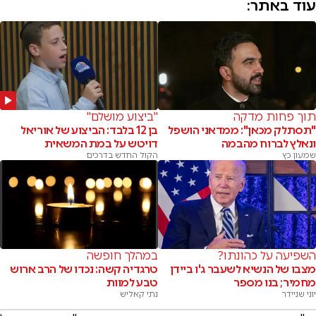
עוד באתר:
תוך פחות מדקה
"ביצוע מושלם"
"תסתלק מכאן": ממדאני הושפל
בן 12 בלבד: הביצוע של אוריאל
ונאלץ לברוח מהבמה
דויטש על במת המשאית
שמעון כץ
הקול החדש בדרכים
השפיעה על כהונתו?
במהלך חופשה
מצבו של הנשיא לשעבר ג'ו ביידן
טרגדיה קשה: נכדו של הרב ארוש
מחמיר; בנו מספר
טבע למוות
יוני שניידר
נתי קאליש