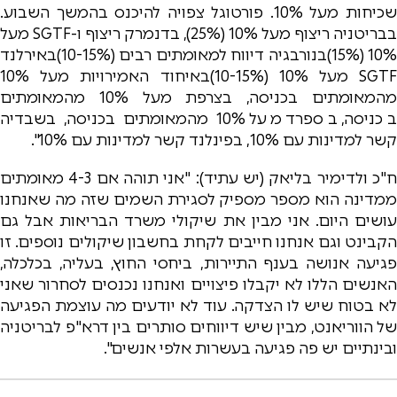
שכיחות מעל 10%. פורטוגל צפויה להיכנס בהמשך השבוע.
בבריטניה ריצוף מעל 10% (25%), בדנמרק ריצוף ו-SGTF מעל
10% (15%)בנורבגיה דיווח למאומתים רבים (10-15%)באירלנד
SGTF מעל 10% (10-15%)באיחוד האמירויות מעל 10%
מהמאומתים בכניסה, בצרפת מעל 10% מהמאומתים
בכניסה, בספרד מעל 10% מהמאומתים בכניסה, בשבדיה
קשר למדינות עם 10%, בפינלנד קשר למדינות עם 10%".
ח"כ ולדימיר בליאק (יש עתיד): "אני תוהה אם 4-3 מאומתים
ממדינה הוא מספר מספיק לסגירת השמים שזה מה שאנחנו
עושים היום. אני מבין את שיקולי משרד הבריאות אבל גם
הקבינט וגם אנחנו חייבים לקחת בחשבון שיקולים נוספים. זו
פגיעה אנושה בענף התיירות, ביחסי החוץ, בעליה, בכלכלה,
האנשים הללו לא יקבלו פיצויים ואנחנו נכנסים לסחרור שאני
לא בטוח שיש לו הצדקה. עוד לא יודעים מה עוצמת הפגיעה
של הווריאנט, מבין שיש דיווחים סותרים בין דרא"פ לבריטניה
ובינתיים יש פה פגיעה בעשרות אלפי אנשים".