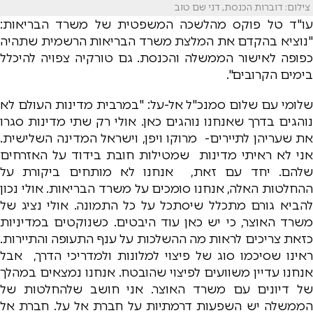
צילום: דוברות הכנסת, דני שם טוב
עו"ד טל פוקס מהלשכה המשפטית של משרד הבריאות:
"נוציא בהקדם את המלצת משרד הבריאות הרשמית שתהיה
כפופה לאישור הממשלה והכנסת. גם טורקיה צפויה להיכלל
בימים הקרובים".
שלומי עם שלום סמנכ"ל אל-על: "במרבית מדינות העולם לא
נוהגים בדרך שאנחנו נוהגים כאן. אולי רק שתי מדינות סגרו
את שעריהן לתיירים- מרוקו ויפן, וישראל המדינה השלישית.
אני לא ראיתי מדינות שמטילות חובת בידוד על האזרחים
שלהם. יחד עם זאת, אנחנו לא מותחים ביקורת על
ההחלטות האלה, אנחנו סומכים על משרד הבריאות. אולי נכון
להביא גורם מתכלל שיסתכל על כל התמונה. אולי נציג של
משרד האוצר, כי יש כאן עוד היבטים. כשנוקטים במדיניות
כזאת צריכים לראות מה ההשלכות על ענף התעופה והתיירות.
ראינו שסיכמו סוג של פיצוי למלונות ולמדריכי הדרך, אבל
אנחנו עדיין משוועים לפיצוי שהובטח. אנחנו נמצאים במהלך
של דיונים עם משרד האוצר. אני חושב שלהחלטות של
הממשלה יש השפעות דרמתיות על חברת אל על. חברת אל