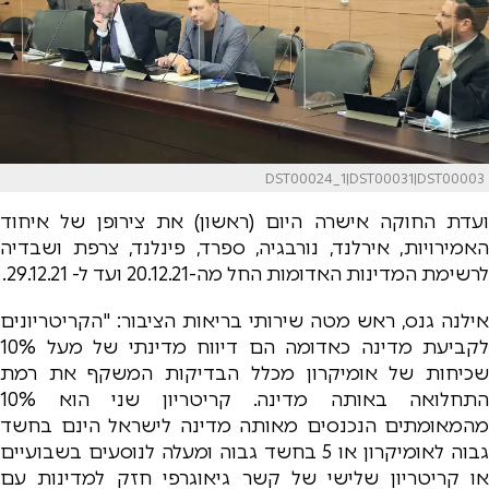
DST00024_1|DST00031|DST00003
ועדת החוקה אישרה היום (ראשון) את צירופן של איחוד
האמירויות, אירלנד, נורבגיה, ספרד, פינלנד, צרפת ושבדיה
לרשימת המדינות האדומות החל מה-20.12.21 ועד ל- 29.12.21.
אילנה גנס, ראש מטה שירותי בריאות הציבור: "הקריטריונים
לקביעת מדינה כאדומה הם דיווח מדינתי של מעל 10%
שכיחות של אומיקרון מכלל הבדיקות המשקף את רמת
התחלואה באותה מדינה. קריטריון שני הוא 10%
מהמאומתים הנכנסים מאותה מדינה לישראל הינם בחשד
גבוה לאומיקרון או 5 בחשד גבוה ומעלה לנוסעים בשבועיים
או קריטריון שלישי של קשר גיאוגרפי חזק למדינות עם