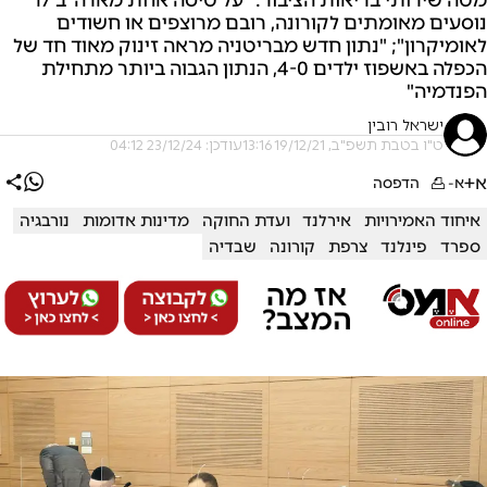
נוסעים מאומתים לקורונה, רובם מרוצפים או חשודים
לאומיקרון"; "נתון חדש מבריטניה מראה זינוק מאוד חד של
הכפלה באשפוז ילדים 4-0, הנתון הגבוה ביותר מתחילת
הפנדמיה"
ישראל רובין
ט"ו בטבת תשפ"ב, 19/12/21 13:16
עודכן: 23/12/24 04:12
א+
א-
הדפסה
איחוד האמירויות
אירלנד
ועדת החוקה
מדינות אדומות
נורבגיה
ספרד
פינלנד
צרפת
קורונה
שבדיה