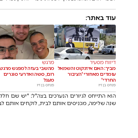
עוד באתר:
דיווח מסעיר
מרגש
מביך: האם איזנקוט והשמאל
מהשבי בעזה למפגש מרגש:
עומדים מאחורי 'הציבור
רום, סשה ואדרעי סוגרים
החרדי'
מעגל
פנחס בן זיו
פנחס בן זיו
הוא התייחס לגיורים הנערכים בצה"ל: "יש שם חל
שנה שלימה, מכניסים אותם לבית, לוקחים אותם לב