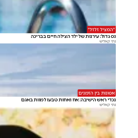
"המציל זלזל"
נס גדול: עירנות של ילד הצילה חיים בבריכה
נתי קאליש
אסונות בין הזמנים
נכדי ראש הישיבה: אח ואחות טבעו למוות באגם
נתי קאליש