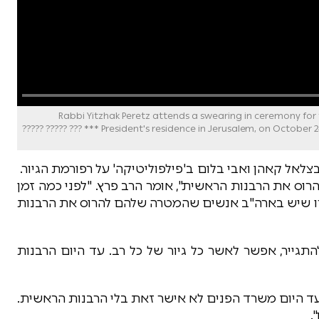
Rabbi Yitzhak Peretz attends a swearing in ceremony for the Rabbinate Counc
President's residence in Jerusalem, on October 24, 2018. Photo by Yonatan Sindel/Flash90 *** Local Caption *** ??? ????? ?????
לאל קאהן ואבי בלום ב'פילפוליטיקה' על רפורמת הגיור.
ס את הרבנות הראשית", אומר הרב פרץ. "לפני כמה זמן
מרו שיש בארה"ב אנשים שהמטרה שלהם להרוס את הרבנות
תגייר, אפשר לאשר כל גיור של כל רב. עד היום הרבנות
ד היום משרד הפנים לא אישר זאת בלי הרבנות הראשית.
.