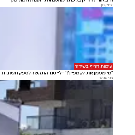
יצחק חן
עימות חריף בשידור
"מי מממן את הקמפיין?" - לייטנר התקשה לספק תשובות
צבי טסלר