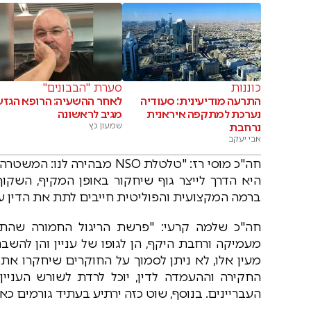
כוננות
סערת "הבבונים"
התרעה מודיעינית: סעודיה
לאחר ההשעיה: הרופא הגזע
נערכת למתקפה איראנית
מגיב לראשונה
נרחבת
שמעון כץ
אבי יעקב
חה"כ מוסי רז: "טלטלת NSO מ
היא הדרך לייצר גוף שיחקור באופן המקיף, השק
ברמה המקצועית והפוליטית חייבים לתת את הדין ע
חה"כ שלמה קרעי: "פרשת הריגול החמורה שהתפ
מעמיקה ורחבת היקף, הן לגופו של עניין והן להשבת
מעין אלו, לא ניתן לסמוך על החוקרים שיחקרו את 
החקירה וההעמדה לדין, יוכל לרדת לשורש העניי
העבריינים. בנוסף, שוט כזה ירתיע בעתיד גורמים כ