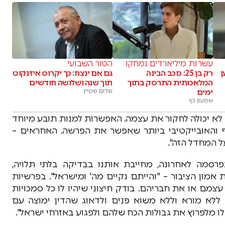
עשרות מיליארדים נמחקו
הטור השבועי
ן
רק בן 25: כוכב הבינה
גם אם ינצח: כך יקרוס איזנקוט
המלאכותית התרסק בתוך
תוך שנה ושלושה חודשים
ימים
שלום שטיין
שמעון כץ
בהירה לנו: המשטרה לא יכולה לחקור את עצמה. האפשרות למנות תובע מיוחד
וף והאובייקטיבי ביותר שאפשר את הפרשה. האחראים –
ל המחדל הזה".
רסמה לאחרונה, מחייבת אותנו בבדיקה בלתי תלויה,
 אמון הציבור – "והייתם נקיים מה' ומישראל". בפרשיות
עצמם או את חבריהם. בודק חיצוני שיהיו לו כל סמכויות
ן ללא מורא וללא משוא פנים ולדאוג שהדין ימוצה עם
אלו מלפרוץ את גבולות הכח שלהם ולפגוע באזרחי ישראל".