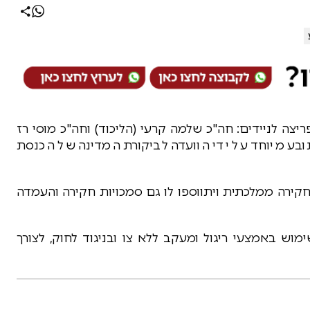
צה לניידים: חה"כ שלמה קרעי (הליכוד) וחה"כ מוסי רז
ובע מיוחד על ידי הוועדה לביקורת המדינה של הכנסת
חקירה ממלכתית ויתווספו לו גם סמכויות חקירה והעמדה
וש באמצעי ריגול ומעקב ללא צו ובניגוד לחוק, לצורך