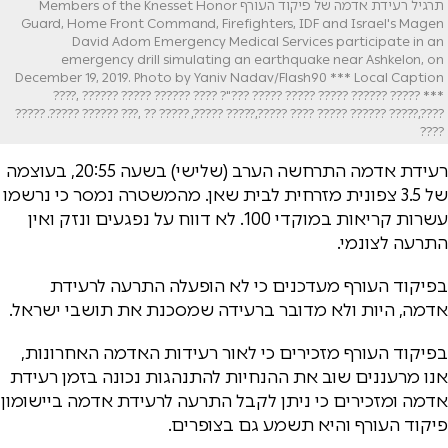
תרגיל רעידת אדמה של פיקוד העורף Members of the Knesset Honor
Guard, Home Front Command, Firefighters, IDF and Israel's Magen
David Adom Emergency Medical Services participate in an
emergency drill simulating an earthquake near Ashkelon, on
December 19, 2019. Photo by Yaniv Nadav/Flash90 *** Local Caption
*** ????? ?????? ????? ????? ????? ???"? ???? ?????? ????? ?????? ,????
????,????? ?????? ????? ???? ?????,????? ?????, ????? ?? ,??? ?????? ?????. ?????
????
רעידת אדמה התרחשה הערב (שלישי) בשעה 20:55, בעוצמה
של 3.5 צפונית מזרחית לבית שאן. מהמשטרה נמסר כי נרשמו
עשרות קריאות במוקדי 100. לא דווח על נפגעים ונזק ואין
התרעה לצונמי.
בפיקוד העורף מעדכנים כי לא הופעלה התרעה לרעידת
אדמה, היות ולא מדובר ברעידה שמסכנת את תושבי ישראל.
בפיקוד העורף מזכירים כי לאור רעידות האדמה האחרונות,
אנו מרעננים שוב את ההנחיות להתנהגות נכונה בזמן רעידת
אדמה ומזכירים כי ניתן לקבל התרעה לרעידת אדמה ביישומון
פיקוד העורף והיא תשמע גם בצופרים.