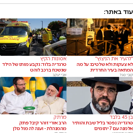
עוד באתר:
"להעיר את הניצוץ"
אסונות הקיץ
לא צעקות ולא שלטים: על מה
טרגדיה בלוד: נקבע מותו של הילד
המחאה בעיר החרדית
שנשכח ברכב לוהט
קובי סגל
אבי יעקב
בן 45 בלבד
מרתק
טרגדיה: נפטר בליל שבת והותיר
הרב אורי זוהר קיבל פתק
אלמנה עם 7 יתומים
מהמנהלת - וענה לה מול כולן