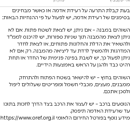
אלי יעקובוביץ
יצחק חן
בעת קבלת התרעה על רעידת אדמה או כאשר מבחינים
בסימנים של רעידת אדמה, יש לפעול על פי ההנחיות הבאות:
השוהים במבנה – אם ניתן, יש לצאת לשטח פתוח. אם לא
ניתן לצאת מהמבנה תוך שניות ספורות, יש להיכנס לממ"ד
ולהשאיר את הדלת והחלונות פתוחים, או לצאת לחדר
המדרגות ולהמשיך לרדת עד ליציאה מהמבנה. רק אם לא
ניתן לפעול כך, יש לשבת בפינה פנימית של החדר או תחת
רהיט כבד ולהגן על הראש באמצעות הידיים.
השוהים בחוץ – יש להישאר בשטח הפתוח ולהתרחק
ממבנים, מעצים, מכבלי חשמל ומפריטים שעלולים ליפול
ולסכן אתכם.
הנוסעים ברכב – יש לעצור את הרכב בצד הדרך לחכות בתוכו
עד שרעידת האדמה תיפסק.
מידע נוסף בפורטל החירום הלאומי https://www.oref.org.il