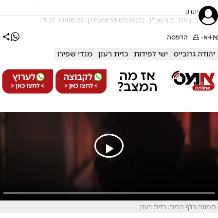
יונתן
ב' באדר ב׳ תשפ"ב, 05/03/22 18:58
עודכן: 30/08/24 15:27
א+
א-
הדפסה
יהודה גרובייס
ישי לפידות
כזית רענן
מנדי שפירו
תמונה בדף הבית: כזית רענן