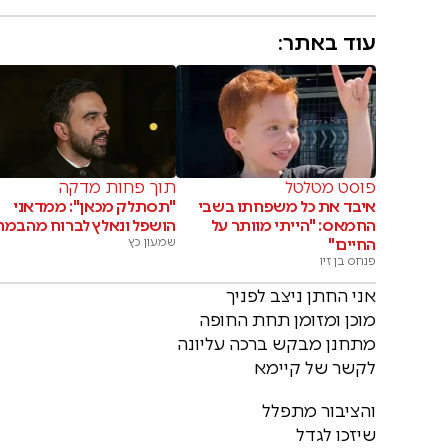
עוד באתר:
פוסט מטלטל
תוך פחות מדקה
איבד את כל משפחתו בשבי
"תסתלק מכאן": ממדאני
החמאס: "הייתי מוותר על
הושפל ונאלץ לברוח מהבמה
החיים"
שמעון כץ
פנחס בן זיו
אני החתן ניצב לפניך
מוכן ומזומן תחת החופה
מתחנן מבקש ברכה עליונה
לקשר של קיימא
והציבור מתפלל
שיזכו לגדל