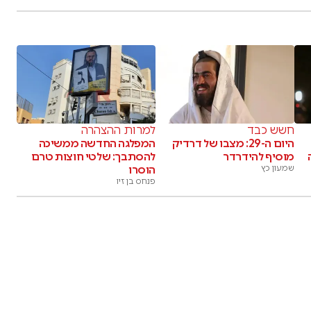
חשש כבד
למרות ההצהרה
היום ה-29: מצבו של דרדיק
המפלגה החדשה ממשיכה
מוסיף להידרדר
להסתבך: שלטי חוצות טרם
שמעון כץ
הוסרו
פנחס בן זיו