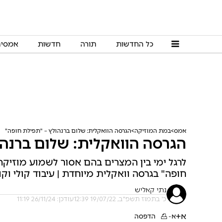
כל החדשות
תורה
חדשות
אמסי
אמס
במת המוזיקה
הגרסה הוואקלית: שלום ברנהולץ – "תפילת חופה"
הגרסה הוואקלית: שלום ברנהו
לרגל ימי בין המצרים בהם אסור לשמוע מוזיקה
חופה" בגרסה וואקלית מיוחדת | עיבוד קולי וקול
נתי קאליש
כ' בתמוז תשפ"ב, 19/07/22 12:39
עודכן: 26/11/24 11:19
א+
א-
הדפסה