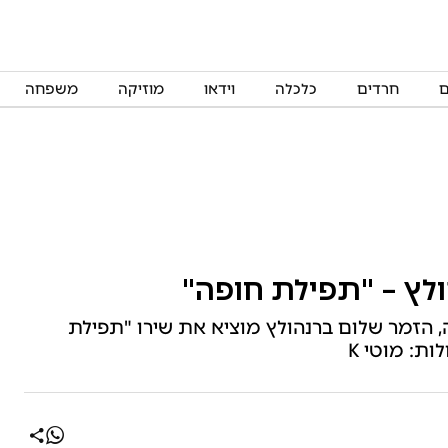
ם
חרדים
כלכלה
וידאו
מוזיקה
משפחה
לץ – "תפילת חופה"
, הזמר שלום ברנהולץ מוציא את שירו "תפילת
ות: מוטי K